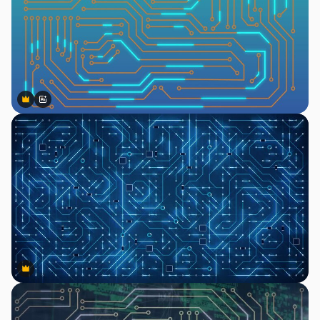
Premium
Premium
Gerado por IA
Premium
Premium