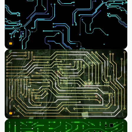
Premium
Premium
Premium
Premium