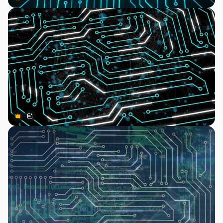
Premium
Premium
Premium
Premium
Gerado por IA