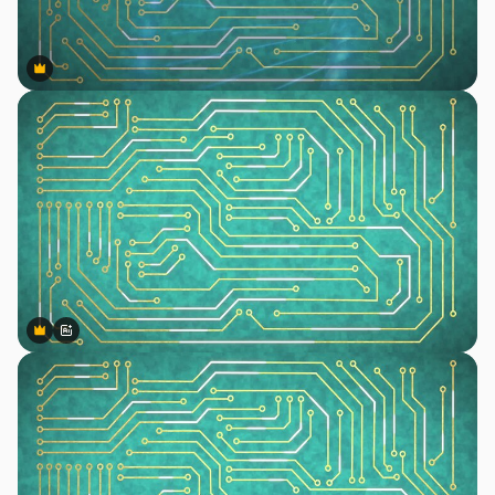
Premium
Premium
Premium
Premium
Gerado por IA