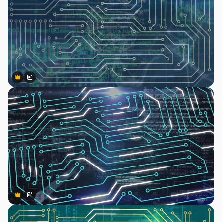
Premium
Premium
Gerado por IA
Premium
Premium
Gerado por IA