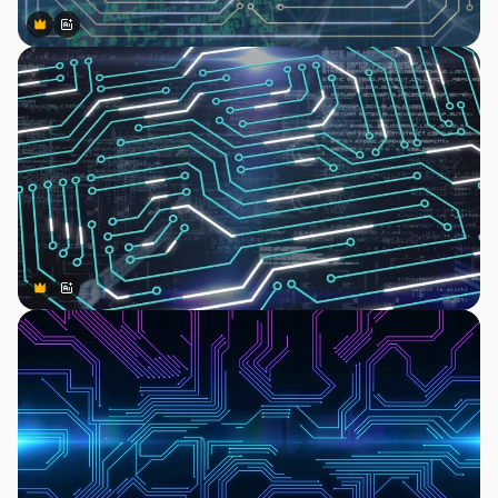
Premium
Premium
Gerado por IA
Premium
Premium
Gerado por IA