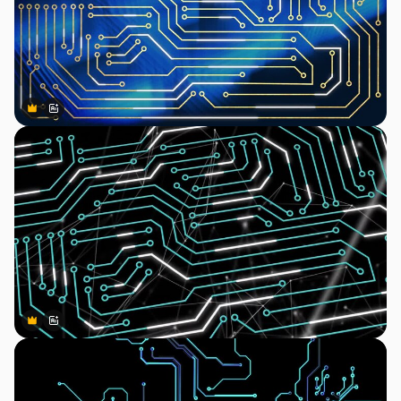
Premium
Premium
Gerado por IA
Premium
Premium
Gerado por IA