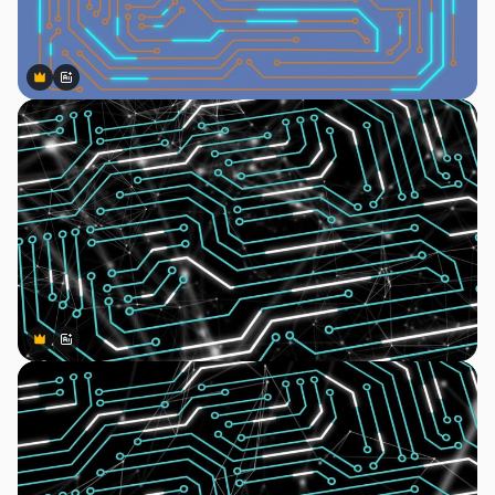
Premium
Premium
Gerado por IA
Premium
Premium
Gerado por IA