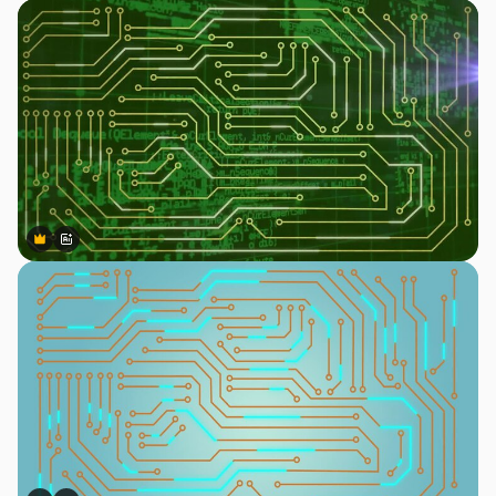
Premium
Premium
Gerado por IA