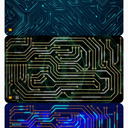
Premium
Premium
Premium
Premium
Gerado por IA