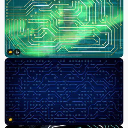
Premium
Premium
Gerado por IA
Premium
Premium