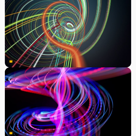
Premium
Premium
Premium
Premium