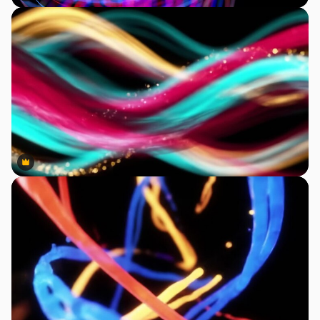
Premium
Premium