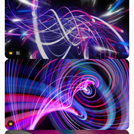
Premium
Premium
Gerado por IA
Premium
Premium