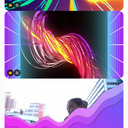
Premium
Premium
Gerado por IA
Premium
Premium
Gerado por IA