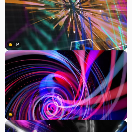
Premium
Premium
Gerado por IA
Premium
Premium