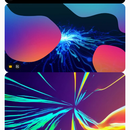
Premium
Premium
Gerado por IA