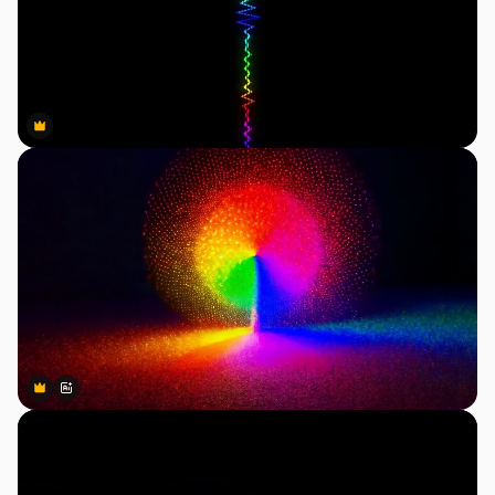
Premium
Premium
Premium
Premium
Gerado por IA