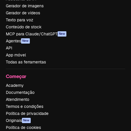
Gerador de imagens
Gerador de vídeos
Texto para voz
Conteúdo de stock
MCP para Claude/ChatGPT
New
Agentes
New
API
App móvel
Todas as ferramentas
Começar
Academy
Documentação
Atendimento
Termos e condições
Política de privacidade
Originais
New
Política de cookies