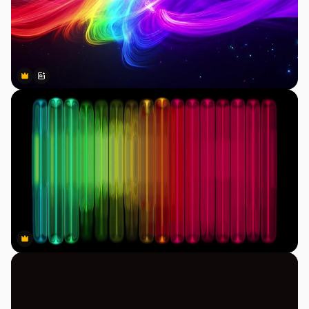
Premium
Premium
Gerado por IA
Premium
Premium