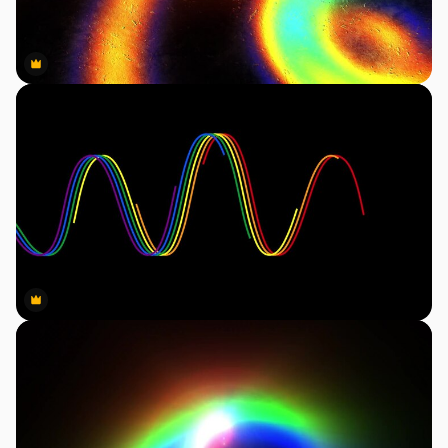
Premium
Premium
Premium
Premium