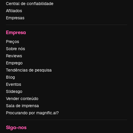
Central de confiabilidade
Afiliados
Empresas
Empresa
Preços
Sobre nós
Reviews
Emprego
Tendências de pesquisa
Blog
Eventos
Slidesgo
Vender conteúdo
Sala de imprensa
Procurando por magnific.ai?
Siga-nos