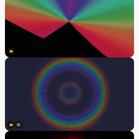
Premium
Premium
Premium
Premium
Gerado por IA