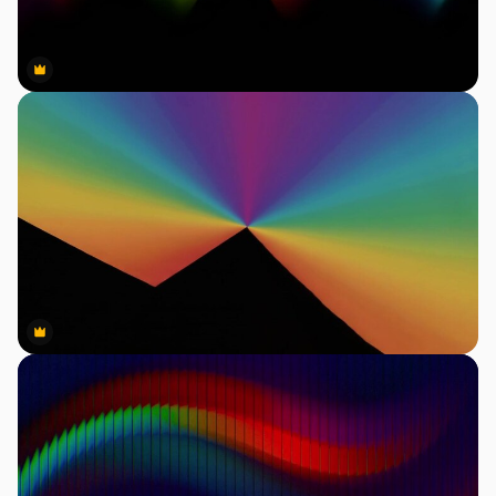
Premium
Premium
Premium
Premium