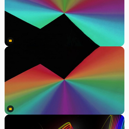
Premium
Premium
Premium
Premium