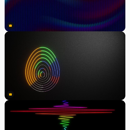
Premium
Premium
Premium
Premium