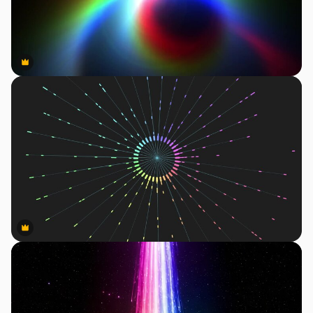
Premium
Premium
Premium
Premium