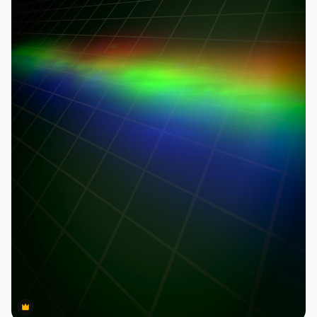
Premium
Premium