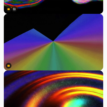
Premium
Premium
Gerado por IA
Premium
Premium