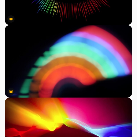
Premium
Premium
Premium
Premium