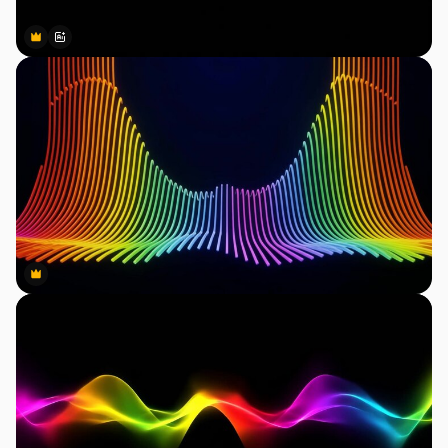
Premium
Premium
Gerado por IA
Premium
Premium