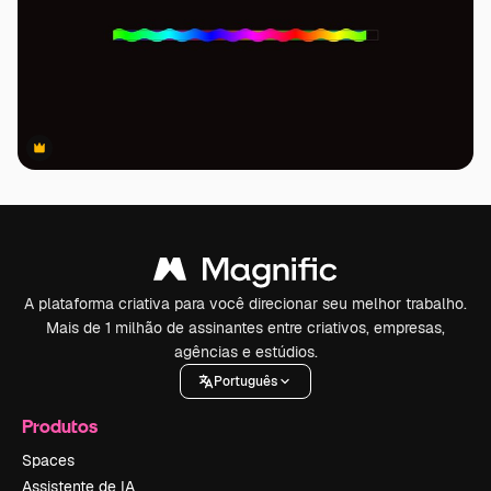
Premium
Premium
A plataforma criativa para você direcionar seu melhor trabalho.
Mais de 1 milhão de assinantes entre criativos, empresas,
agências e estúdios.
Português
Produtos
Spaces
Assistente de IA