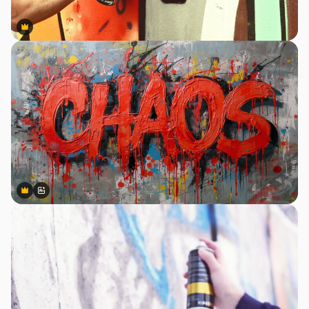
Premium
Premium
Premium
Premium
Gerado por IA