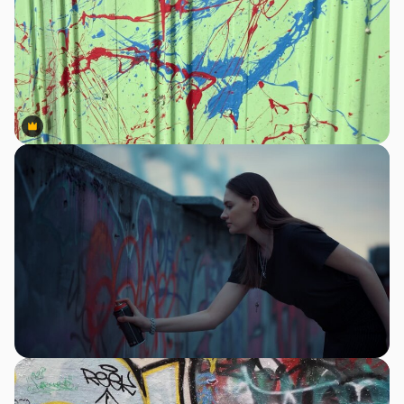
Premium
Premium