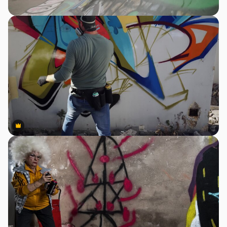
Premium
Premium