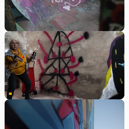
Premium
Premium