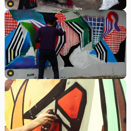
Premium
Premium
Premium
Premium