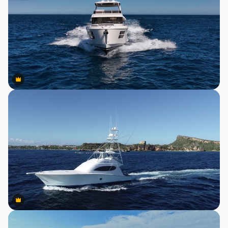
Premium
Premium
Premium
Premium