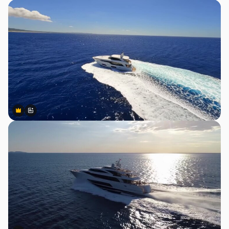
Premium
Premium
Gerado por IA