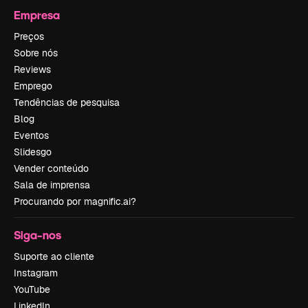
Empresa
Preços
Sobre nós
Reviews
Emprego
Tendências de pesquisa
Blog
Eventos
Slidesgo
Vender conteúdo
Sala de imprensa
Procurando por magnific.ai?
Siga-nos
Suporte ao cliente
Instagram
YouTube
LinkedIn