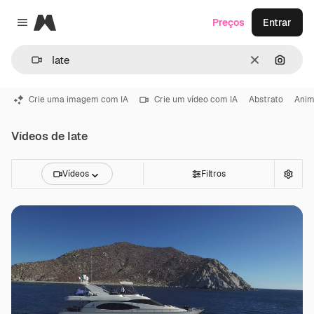
Magnific
Preços
Entrar
Close menu
Limpar
Pesqui
Crie uma imagem com IA
Crie um vídeo com IA
Abstrato
Ani
Vídeos de Iate
Vídeos
Filtros