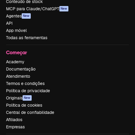
Conteúdo de stock
MCP para Claude/ChatGPT
New
Agentes
New
API
App móvel
Todas as ferramentas
Começar
Academy
Documentação
Atendimento
Termos e condições
Política de privacidade
Originais
New
Política de cookies
Central de confiabilidade
Afiliados
Empresas