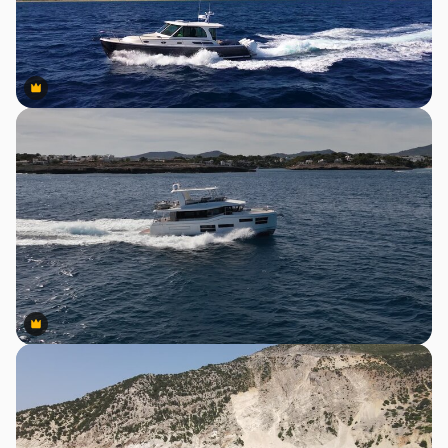
Premium
Premium
Premium
Premium