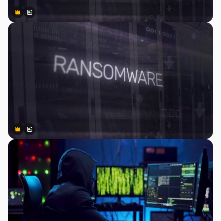
Premium
Premium
Gerado por IA
Premium
Premium
Gerado por IA