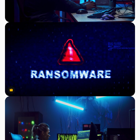
Premium
Premium