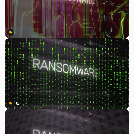
Premium
Premium
Premium
Premium
Gerado por IA