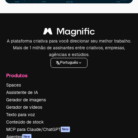
A plataforma criativa para você direcionar seu melhor trabalho.
Mais de 1 milhão de assinantes entre criativos, empresas,
agências e estúdios.
Português
Produtos
Spaces
Assistente de IA
Gerador de imagens
Gerador de vídeos
Texto para voz
Conteúdo de stock
MCP para Claude/ChatGPT
New
Agentes
New