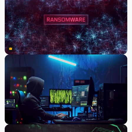
Premium
Premium