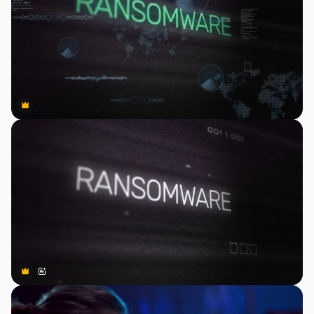
Premium
Premium
Premium
Premium
Gerado por IA