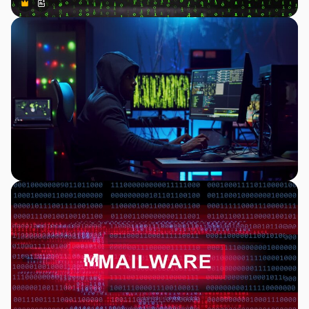
Premium
Premium
Gerado por IA