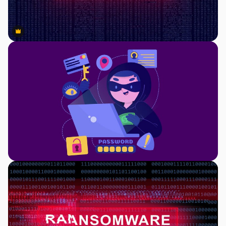
Premium
Premium