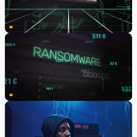
Premium
Premium
Premium
Premium