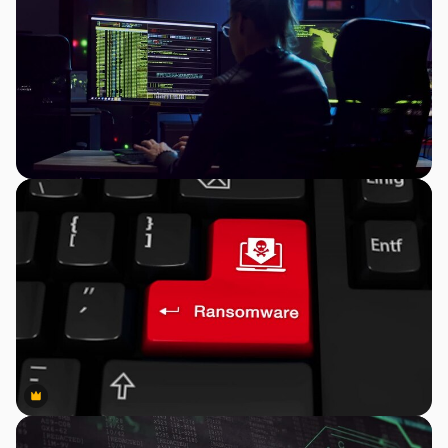
Premium
Premium