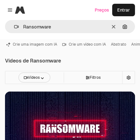
Magnific
Preços
Entrar
Close menu
Limpar
Pesqui
Crie uma imagem com IA
Crie um vídeo com IA
Abstrato
Ani
Vídeos de Ransomware
Vídeos
Filtros