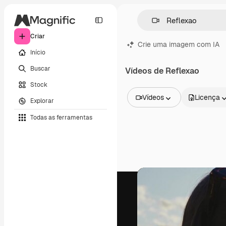
Criar
Crie uma imagem com IA
Início
Buscar
Vídeos de Reflexao
Stock
Vídeos
Licença
Explorar
Todas as imagens
Todas as ferramentas
Vetores
Ilustrações
Fotos
PSD
Modelos
Mockups
Vídeos
Clipes de vídeo
Animações
Modelos de vídeos
Ícones
Modelos 3D
Fontes