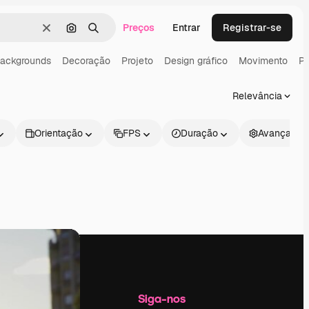
Preços
Entrar
Registrar-se
Limpar
Pesquisar por imagem
Buscar
ackgrounds
Decoração
Projeto
Design gráfico
Movimento
Pa
Relevância
Orientação
FPS
Duração
Avançado
Empresa
Siga-nos