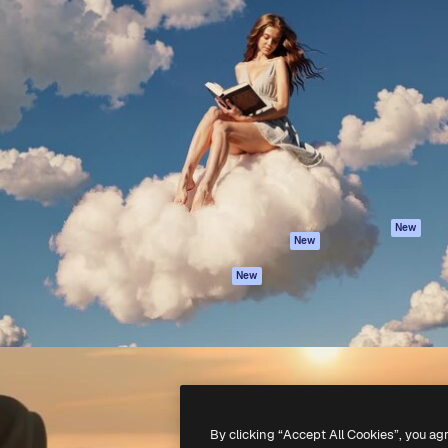
Produtos
Começar
iativa para você direcionar
Spaces
Academy
alho. Mais de 1 milhão de
Assistente de IA
Documentação
e criativos, empresas,
Gerador de
Atendimento
dios.
imagens
Termos e
Gerador de vídeos
condições
Texto para voz
Política de
privacidade
Conteúdo de stock
Originais
MCP para
New
New
Claude/ChatGPT
Política de cooki
Agentes
Central de
New
confiabilidade
API
Afiliados
App móvel
Empresas
Todas as
ferramentas
-
2026
Freepik Company S.L.U.
Todos os direitos reservados
.
By clicking “Accept All Cookies”, you ag