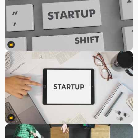
Premium
Premium
Premium
Premium