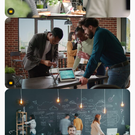
Premium
Premium
Premium
Premium