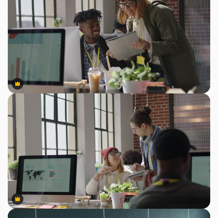
Premium
Premium
Premium
Premium