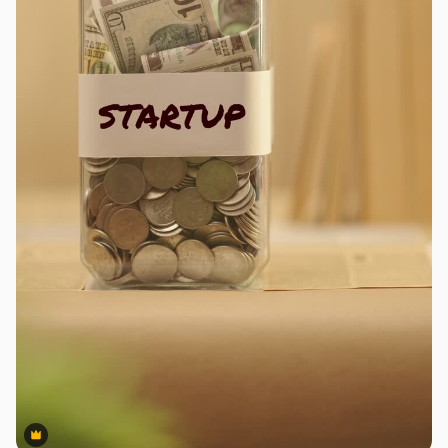
Premium
Premium