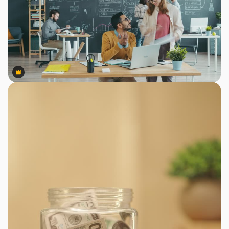
Premium
Premium