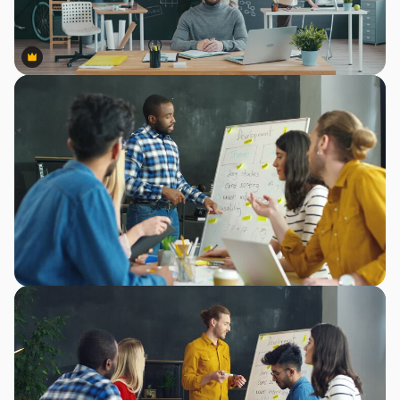
Premium
Premium