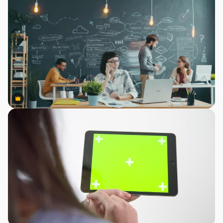
Premium
Premium