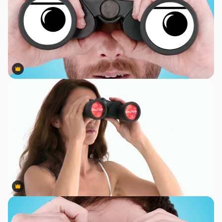
Premium
Premium
Premium
Premium