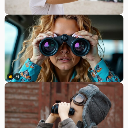
Premium
Premium
Gerado por IA