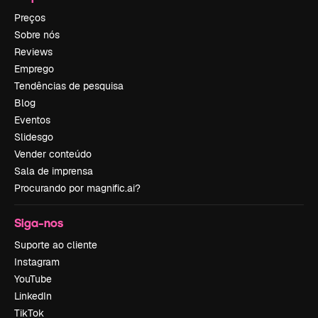
Preços
Sobre nós
Reviews
Emprego
Tendências de pesquisa
Blog
Eventos
Slidesgo
Vender conteúdo
Sala de imprensa
Procurando por magnific.ai?
Siga-nos
Suporte ao cliente
Instagram
YouTube
LinkedIn
TikTok