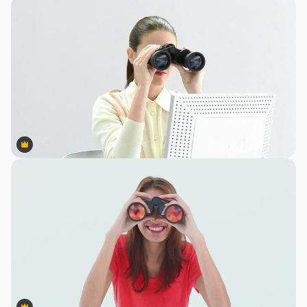
Premium
Premium