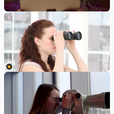
Premium
Premium