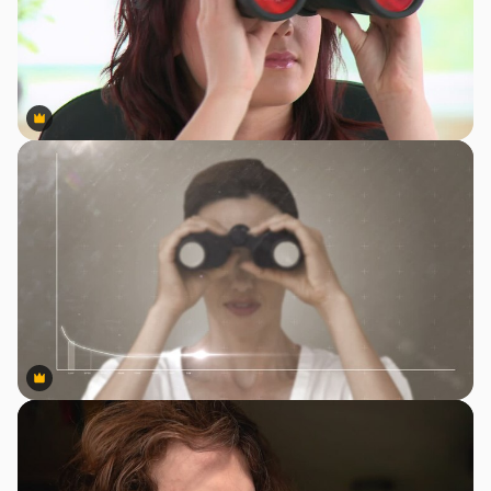
Premium
Premium
Premium
Premium