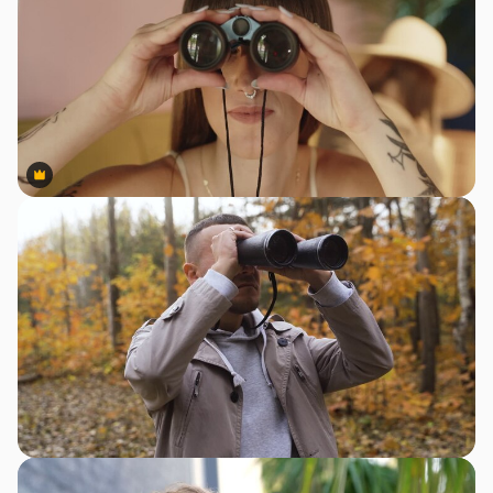
Premium
Premium