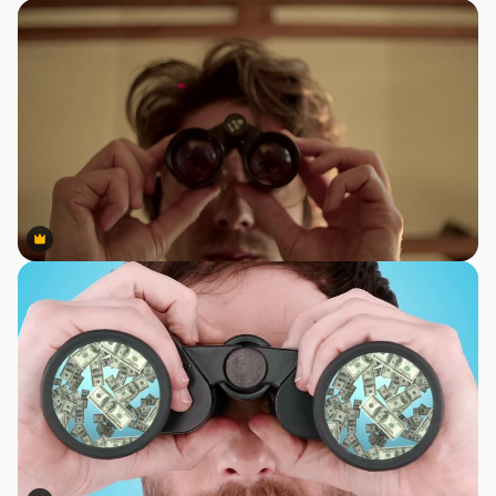
Premium
Premium