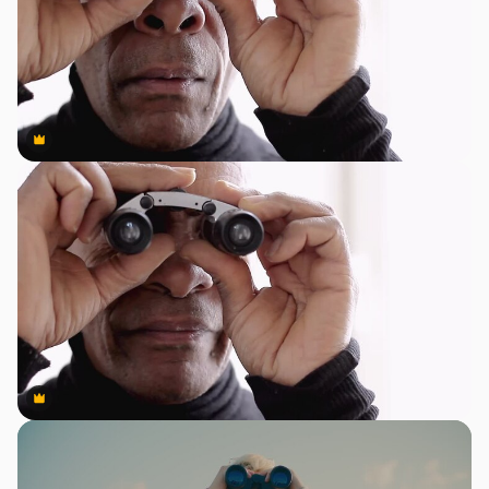
Premium
Premium
Premium
Premium