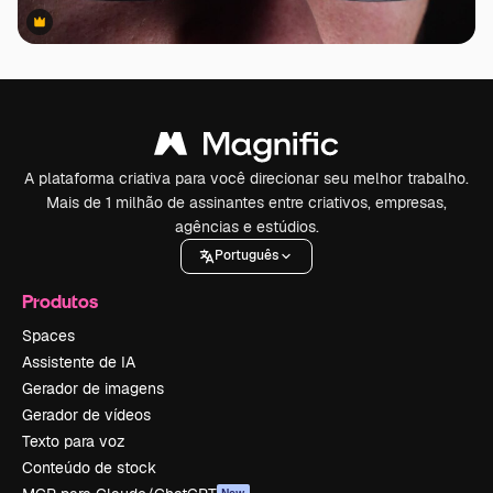
Premium
Premium
A plataforma criativa para você direcionar seu melhor trabalho.
Mais de 1 milhão de assinantes entre criativos, empresas,
agências e estúdios.
Português
Produtos
Spaces
Assistente de IA
Gerador de imagens
Gerador de vídeos
Texto para voz
Conteúdo de stock