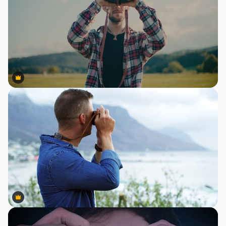
Premium
Premium
Premium
Premium