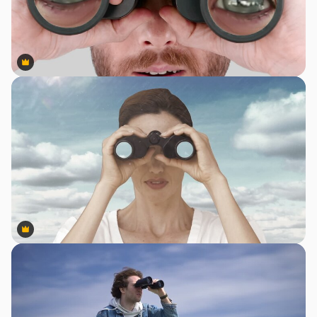
Premium
Premium
Premium
Premium