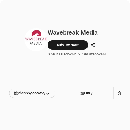
Wavebreak Media
Následovat
Podíl
3.5k následovníci
|
9.73m stahování
Všechny obrázky
Filtry