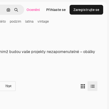
Ocenění
Přihlaste se
Zaregistrujte se
Hledat podle obrázku
Hledat
léto
podzim
latina
vintage
ky nimž budou vaše projekty nezapomenutelné – obálky
72
pt