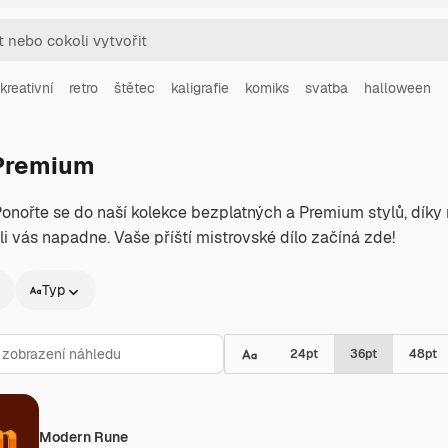
kreativní
retro
štětec
kaligrafie
komiks
svatba
halloween
 Premium
 Ponořte se do naší kolekce bezplatných a Premium stylů, dí
oli vás napadne. Vaše příští mistrovské dílo začíná zde!
Typ
24
pt
36
pt
48
pt
Modern Rune