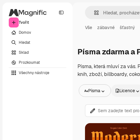
Tvořit
Vše
zábavné
šťastný
Domov
Hledat
Písma zdarma a
Sklad
Prozkoumat
Písma, která mluví za vás.
Všechny nástroje
knih, zboží, billboardy, cok
Písma
Licence
Všechny obrázky
Vektory
Ilustrace
Fotografie
PSD
Šablony
Makety
Videa