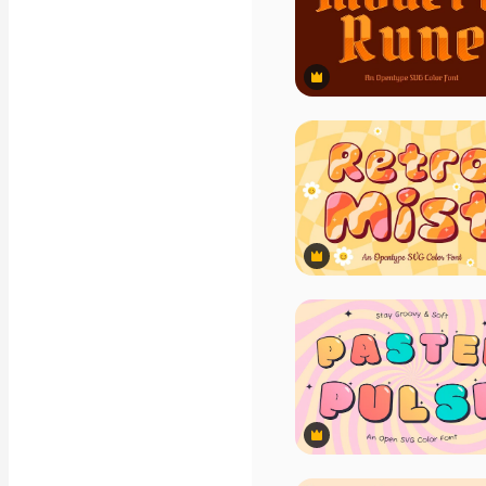
Záběry
Pohybová grafika
Video šablony
Ikony
3D modely
Premium
Písma
Premium
Premium