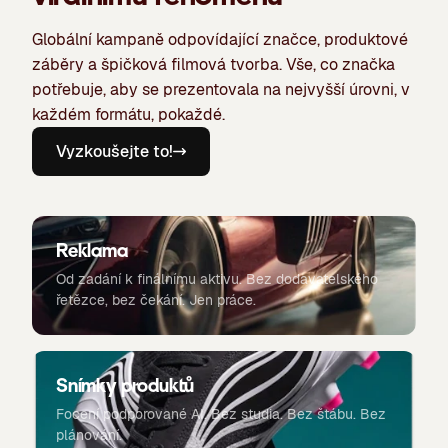
Globální kampaně odpovídající značce, produktové
záběry a špičková filmová tvorba. Vše, co značka
potřebuje, aby se prezentovala na nejvyšší úrovni, v
každém formátu, pokaždé.
Vyzkoušejte to!
Reklama
Od zadání k finálnímu aktivu. Bez dodavatelského
řetězce, bez čekání. Jen práce.
Snímky produktů
Focení podporované AI. Bez studia. Bez štábu. Bez
plánování.