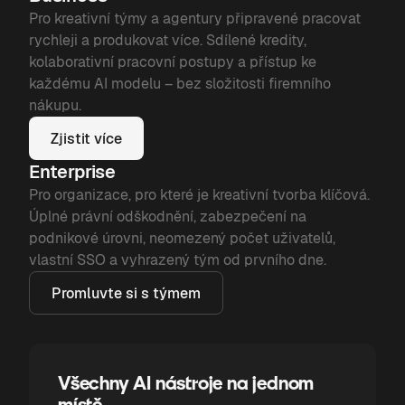
Pro kreativní týmy a agentury připravené pracovat
rychleji a produkovat více. Sdílené kredity,
kolaborativní pracovní postupy a přístup ke
každému AI modelu – bez složitosti firemního
nákupu.
Zjistit více
Enterprise
Pro organizace, pro které je kreativní tvorba klíčová.
Úplné právní odškodnění, zabezpečení na
podnikové úrovni, neomezený počet uživatelů,
vlastní SSO a vyhrazený tým od prvního dne.
Promluvte si s týmem
Všechny AI nástroje na jednom
místě