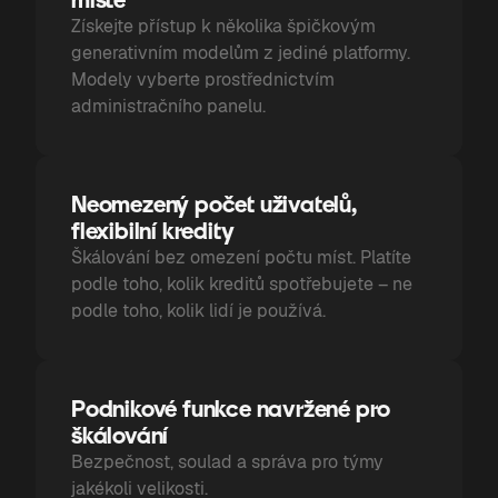
Získejte přístup k několika špičkovým
generativním modelům z jediné platformy.
Modely vyberte prostřednictvím
administračního panelu.
Neomezený počet uživatelů,
flexibilní kredity
Škálování bez omezení počtu míst. Platíte
podle toho, kolik kreditů spotřebujete – ne
podle toho, kolik lidí je používá.
Podnikové funkce navržené pro
škálování
Bezpečnost, soulad a správa pro týmy
jakékoli velikosti.