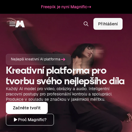
Freepik je nyní Magnific
Přihlášení
Toggle menu
Magnific
Nejlepší kreativní AI platforma
Kreativní platforma pro
tvorbu svého nejlepšího díla
Každý AI model pro video, obrázky a audio. Inteligentní
pracovní postupy pro profesionální kontrolu a spolupráci.
Produkce v souladu se značkou v jakémkoli měřítku.
Začněte tvořit
Proč Magnific?