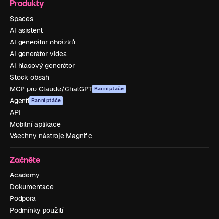
Produkty
Spaces
AI asistent
AI generátor obrázků
AI generátor videa
AI hlasový generátor
Stock obsah
MCP pro Claude/ChatGPT
Ranní ptáče
Agenti
Ranní ptáče
API
Mobilní aplikace
Všechny nástroje Magnific
Začněte
Academy
Dokumentace
Podpora
Podmínky použití