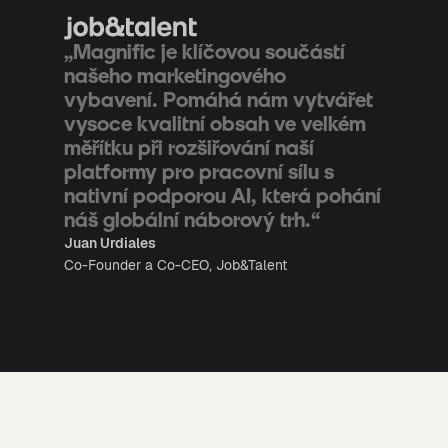
„Magnific je klíčovou součástí
našeho marketingového
vybavení. Pomáhá nám vytvářet
vysoce kvalitní obsah ve velkém
měřítku při rozšiřování naší
platformy pro pracovní sílu s
nativní podporou AI, která pohání
náš globální náborový trh.“
Juan Urdiales
Co-Founder a Co-CEO, Job&Talent