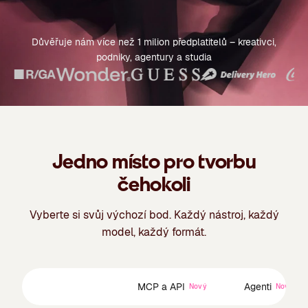
Důvěřuje nám více než 1 milion předplatitelů – kreativci,
podniky, agentury a studia
Jedno místo pro tvorbu
čehokoli
Vyberte si svůj výchozí bod. Každý nástroj, každý
model, každý formát.
Kreativní sada
MCP a API
Agenti
Nový
Nový