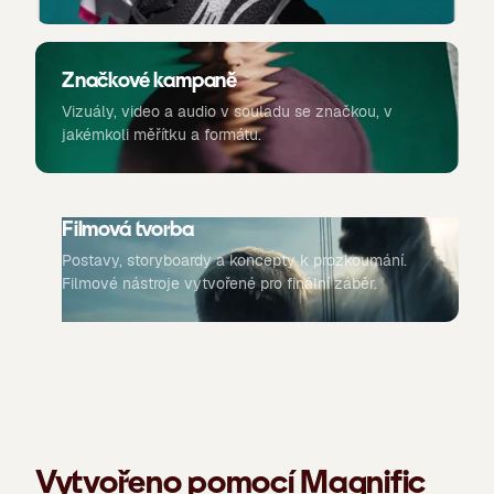
Značkové kampaně
Vizuály, video a audio v souladu se značkou, v
jakémkoli měřítku a formátu.
Filmová tvorba
Postavy, storyboardy a koncepty k prozkoumání.
Filmové nástroje vytvořené pro finální záběr.
Vytvořeno pomocí Magnific