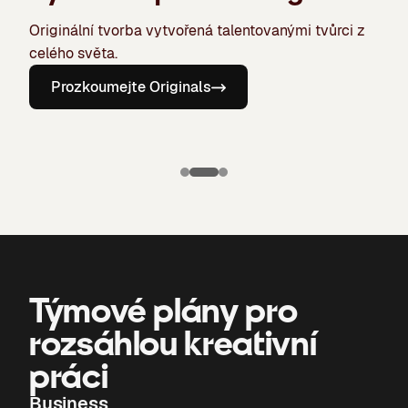
Originální tvorba vytvořená talentovanými tvůrci z
celého světa.
Prozkoumejte Originals
Puma X
Manchester
Candela
city: Třetí dres
The Chronicles
of Bone
Týmové plány pro
rozsáhlou kreativní
práci
Business