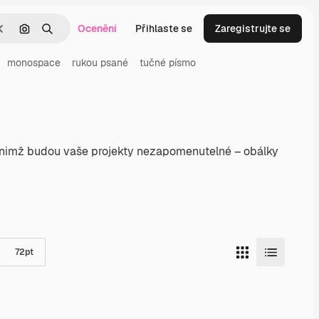
Ocenění
Přihlaste se
Zaregistrujte se
Zrušit
Hledat podle obrázku
Hledat
monospace
rukou psané
tučné písmo
ky nimž budou vaše projekty nezapomenutelné – obálky
72
pt