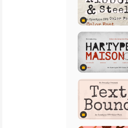
Záběry
Pohybová grafika
Video šablony
Ikony
3D modely
Premium
Písma
Premium
Premium