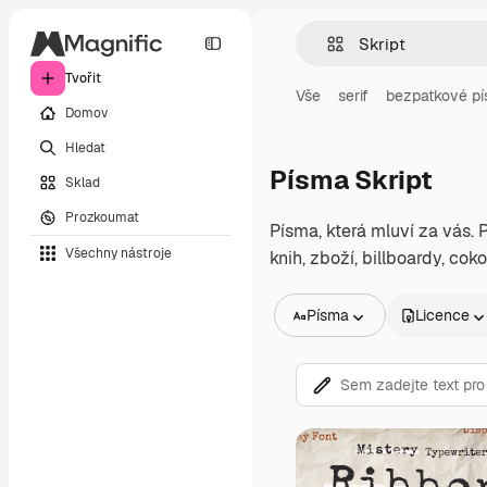
Tvořit
Vše
serif
bezpatkové p
Domov
Hledat
Písma Skript
Sklad
Prozkoumat
Písma, která mluví za vás.
Všechny nástroje
knih, zboží, billboardy, cok
Písma
Licence
Všechny obrázky
Vektory
Ilustrace
Fotografie
PSD
Šablony
Makety
Videa