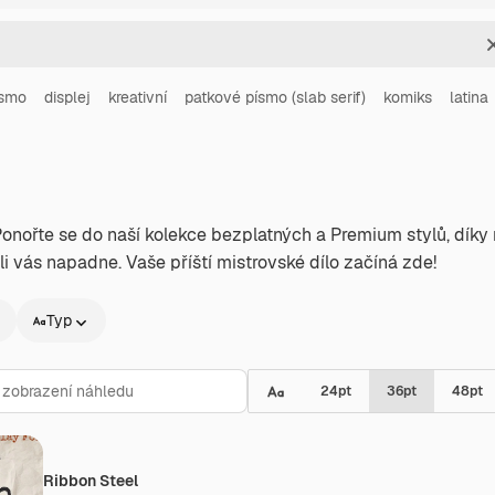
ísmo
displej
kreativní
patkové písmo (slab serif)
komiks
latina
 Ponořte se do naší kolekce bezplatných a Premium stylů, dí
oli vás napadne. Vaše příští mistrovské dílo začíná zde!
Typ
24
pt
36
pt
48
pt
Ribbon Steel