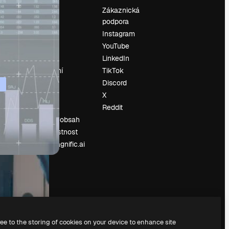
Ocenění
Zákaznická
podpora
O nás
Instagram
Recenze
YouTube
Kariéra
LinkedIn
Trendy
vyhledávání
TikTok
Blog
Discord
Události
X
í
Slidesgo
Reddit
Prodávejte obsah
Tisková místnost
Hledáte magnific.ai
ree to the storing of cookies on your device to enhance site