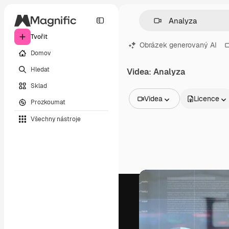
Tvořit
Obrázek generovaný AI
Domov
Hledat
Videa: Analyza
Sklad
Videa
Licence
Prozkoumat
Všechny obrázky
Všechny nástroje
Vektory
Ilustrace
Fotografie
PSD
Šablony
Makety
Videa
Záběry
Pohybová grafika
Video šablony
Ikony
3D modely
Písma