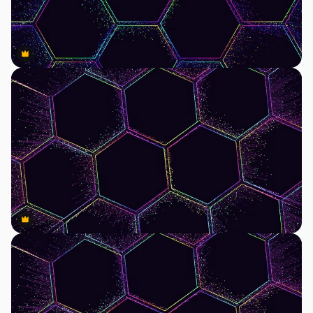
Premium
Premium
Premium
Premium