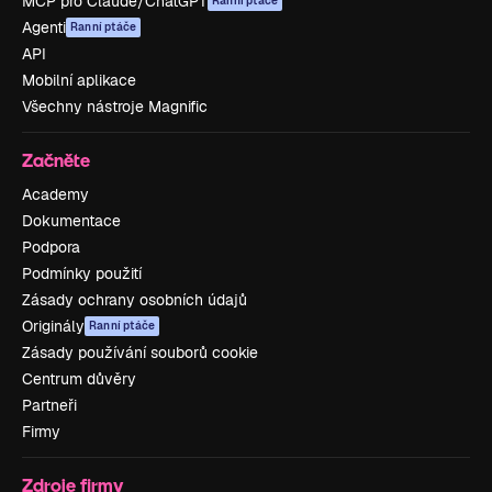
MCP pro Claude/ChatGPT
Ranní ptáče
Agenti
Ranní ptáče
API
Mobilní aplikace
Všechny nástroje Magnific
Začněte
Academy
Dokumentace
Podpora
Podmínky použití
Zásady ochrany osobních údajů
Originály
Ranní ptáče
Zásady používání souborů cookie
Centrum důvěry
Partneři
Firmy
Zdroje firmy