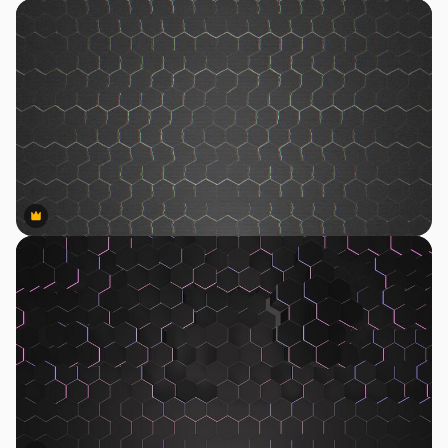
Premium
Premium