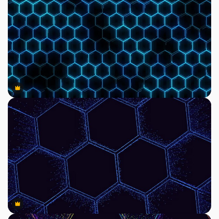
Premium
Premium
Premium
Premium