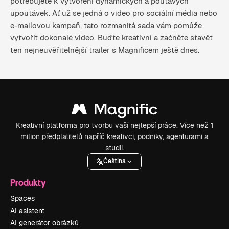
potřebujete k vytvoření dynamických a poutavých
upoutávek. Ať už se jedná o video pro sociální média nebo
e-mailovou kampaň, tato rozmanitá sada vám pomůže
vytvořit dokonalé video. Buďte kreativní a začněte stavět
ten nejneuvěřitelnější trailer s Magnificem ještě dnes.
Kreativní platforma pro tvorbu vaší nejlepší práce. Více než 1
milion předplatitelů napříč kreativci, podniky, agenturami a
studii.
Čeština
Produkty
Spaces
AI asistent
AI generátor obrázků