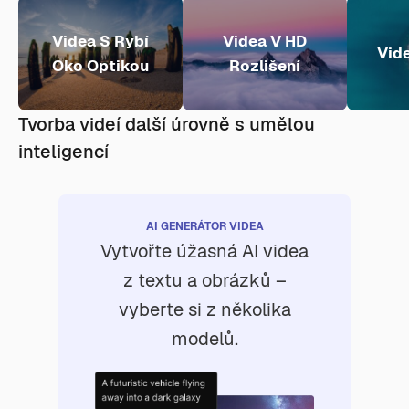
Videa S Rybí
Videa V HD
Vide
Oko Optikou
Rozlišení
Tvorba videí další úrovně s umělou
inteligencí
AI GENERÁTOR VIDEA
Vytvořte úžasná AI videa
z textu a obrázků –
vyberte si z několika
modelů.