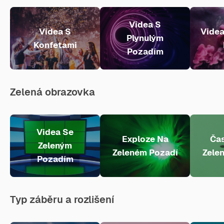
Videa S
Videa S
Videa
Plynulým
Konfetami
Pozadím
Zelená obrazovka
Videa Se
Exploze Na
Ča
Zeleným
Zeleném Pozadí
Zele
Pozadím
Typ záběru a rozlišení