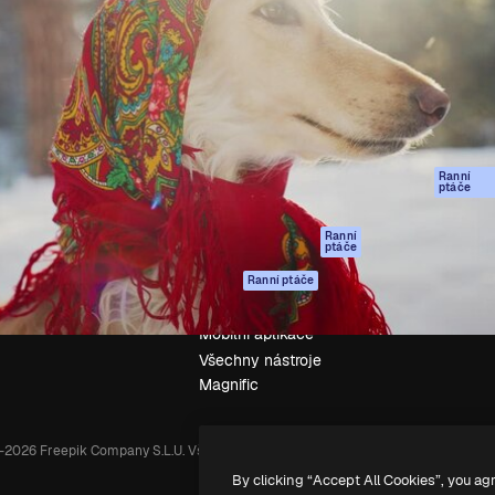
rma pro tvorbu vaší nejlepší
Spaces
Academy
1 milion předplatitelů napříč
AI asistent
Dokumentace
ky, agenturami a studii.
AI generátor
Podpora
obrázků
Podmínky použití
AI generátor videa
Zásady ochrany
AI hlasový
osobních údajů
generátor
Ranní
Originály
ptáče
Stock obsah
Zásady používán
MCP pro
souborů cookie
Ranní
ptáče
Claude/ChatGPT
Centrum důvěry
Agenti
Ranní ptáče
Partneři
API
Firmy
Mobilní aplikace
Všechny nástroje
Magnific
-
2026
Freepik Company S.L.U.
Všechna práva vyhrazena
.
By clicking “Accept All Cookies”, you ag