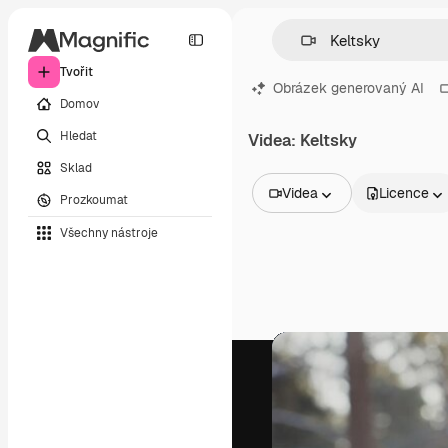
Tvořit
Obrázek generovaný AI
Domov
Hledat
Videa: Keltsky
Sklad
Videa
Licence
Prozkoumat
Všechny obrázky
Všechny nástroje
Vektory
Ilustrace
Fotografie
PSD
Šablony
Makety
Videa
Záběry
Pohybová grafika
Video šablony
Ikony
3D modely
Písma