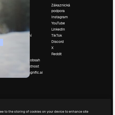
Ocenění
Zákaznická
podpora
O nás
Instagram
Recenze
YouTube
Kariéra
LinkedIn
Trendy
vyhledávání
TikTok
Blog
Discord
Události
X
í
Slidesgo
Reddit
Prodávejte obsah
Tisková místnost
Hledáte magnific.ai
ree to the storing of cookies on your device to enhance site