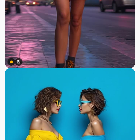
Premium
Premium
Generováno AI