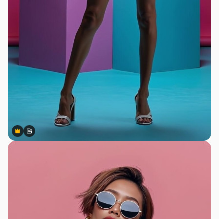
Premium
Premium
Generováno AI