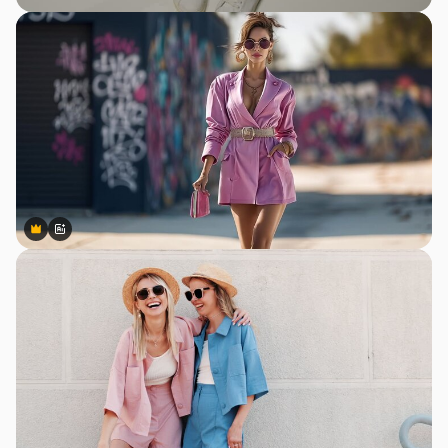
Premium
Premium
Generováno AI