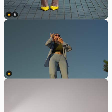
Premium
Premium
Generováno AI
Premium
Premium