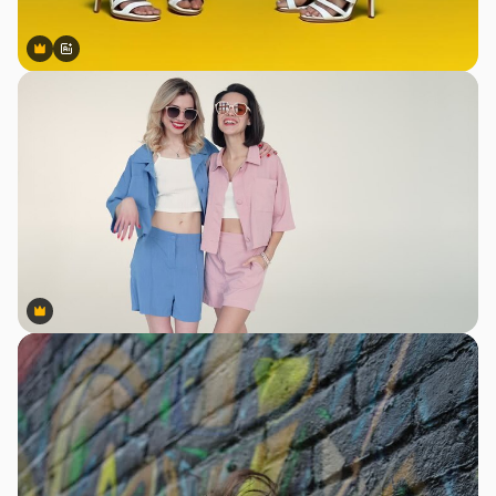
Premium
Premium
Generováno AI
Premium
Premium