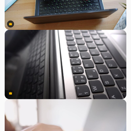
Premium
Premium
Premium
Premium