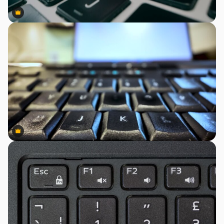
Premium
Premium
Premium
Premium