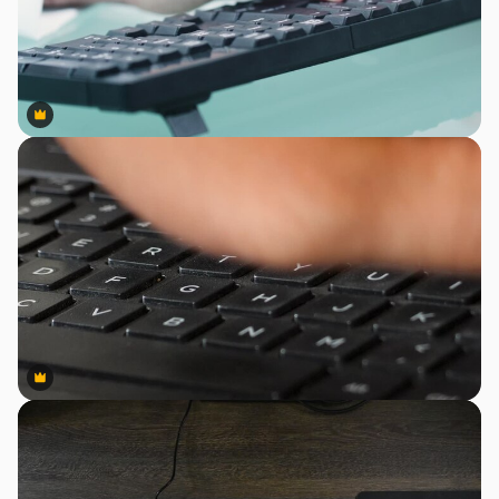
Premium
Premium
Premium
Premium