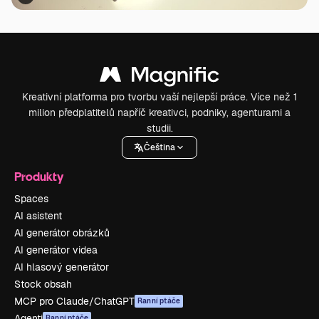
Premium
Premium
Kreativní platforma pro tvorbu vaší nejlepší práce. Více než 1
milion předplatitelů napříč kreativci, podniky, agenturami a
studii.
Čeština
Produkty
Spaces
AI asistent
AI generátor obrázků
AI generátor videa
AI hlasový generátor
Stock obsah
MCP pro Claude/ChatGPT
Ranní ptáče
Agenti
Ranní ptáče