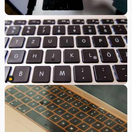
Premium
Premium