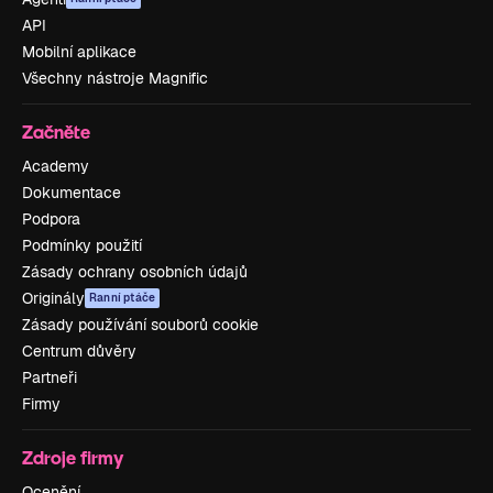
API
Mobilní aplikace
Všechny nástroje Magnific
Začněte
Academy
Dokumentace
Podpora
Podmínky použití
Zásady ochrany osobních údajů
Originály
Ranní ptáče
Zásady používání souborů cookie
Centrum důvěry
Partneři
Firmy
Zdroje firmy
Ocenění