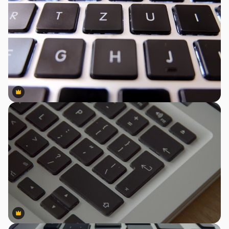
Premium
Premium
Premium
Premium