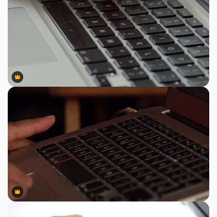
Premium
Premium
Premium
Premium