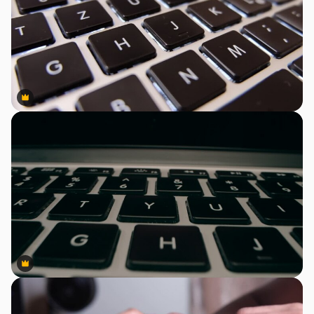
Premium
Premium
Premium
Premium