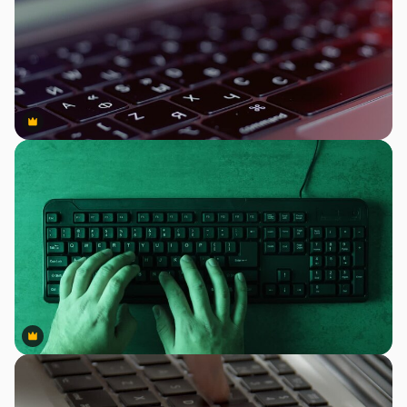
Premium
Premium
Premium
Premium