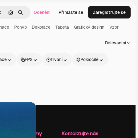
Ocenění
Přihlaste se
Zaregistrujte se
Zrušit
Hledat podle obrázku
Hledat
mace
Pohyb
Dekorace
Tapeta
Grafický design
Vzor
Relevantní
tace
FPS
Trvání
Pokročilé
Zdroje firmy
Kontaktujte nás