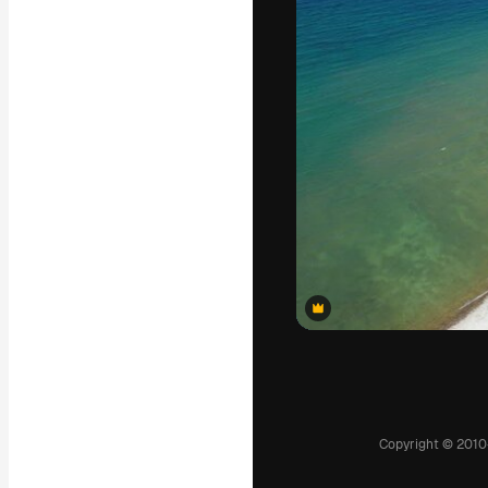
Kreativní platfo
práce. Více než 
kreativci, podni
Čeština
Premium
Premium
Premium
Premium
Premium
Premium
Premium
Premium
Premium
Premium
Premium
Premium
Premium
Premium
Premium
Premium
Premium
Premium
Premium
Premium
Premium
Premium
Premium
Premium
Premium
Premium
Premium
Premium
Premium
Premium
Premium
Premium
Premium
Premium
Premium
Premium
Premium
Premium
Premium
Premium
Premium
Premium
Premium
Premium
Premium
Premium
Premium
Premium
Premium
Premium
Premium
Premium
Premium
Premium
Premium
Premium
Premium
Premium
Premium
Premium
Premium
Premium
Premium
Premium
Premium
Premium
Premium
Premium
Premium
Premium
Premium
Premium
Premium
Premium
Premium
Premium
Premium
Premium
Premium
Premium
Premium
Premium
Premium
Premium
Premium
Premium
Premium
Premium
Premium
Premium
Premium
Premium
Premium
Premium
Premium
Premium
Premium
Premium
Premium
Premium
Copyright © 2010