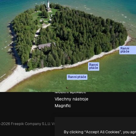
rma pro tvorbu vaší nejlepší
Spaces
Academy
1 milion předplatitelů napříč
AI asistent
Dokumentace
ky, agenturami a studii.
AI generátor
Podpora
obrázků
Podmínky použití
AI generátor videa
Zásady ochrany
AI hlasový
osobních údajů
generátor
Ranní
Originály
ptáče
Stock obsah
Zásady používán
MCP pro
souborů cookie
Ranní
ptáče
Claude/ChatGPT
Centrum důvěry
Agenti
Ranní ptáče
Partneři
API
Firmy
Mobilní aplikace
Všechny nástroje
Magnific
-
2026
Freepik Company S.L.U.
Všechna práva vyhrazena
.
By clicking “Accept All Cookies”, you ag