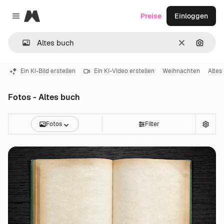
Magnific
Preise
Einloggen
Close menu
Löschen
Nach B
Ein KI-Bild erstellen
Ein KI-Video erstellen
Weihnachten
Altes
Fotos - Altes buch
Fotos
Filter