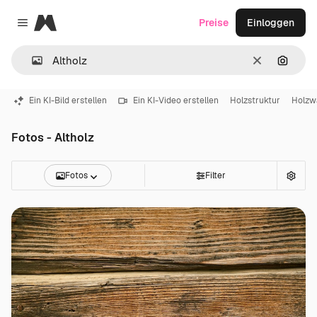
Magnific
Preise
Einloggen
Close menu
Löschen
Nach B
Ein KI-Bild erstellen
Ein KI-Video erstellen
Holzstruktur
Holzw
Fotos - Altholz
Fotos
Filter