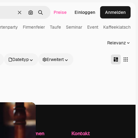
Preise
Einloggen
Anmelden
Löschen
Nach Bild suchen
Suchen
rtenparty
Firmenfeier
Taufe
Seminar
Event
Kaffeeklatsch
E
Relevanz
Dateityp
Erweitert
Unternehmen
Kontakt