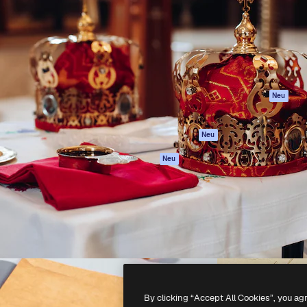
attform, um deine beste
Spaces
Academy
klichen. Mehr als 1 Million
KI-Assistent
Dokumentation
er Kreativen, Unternehmen,
KI-Bildgenerator
Support
Studios.
KI-Videogenerator
AGB
KI-
Datenschutzerkl
Stimmengenerator
Originale
Neu
Stock-Inhalte
Cookie-Richtlinie
MCP für
Vertrauenszentr
Neu
Claude/ChatGPT
Partner
Agenten
Neu
Unternehmen
API
Mobile App
Alle Magnific-Tools
-
2026
Freepik Company S.L.U.
Alle Rechte vorbehalten
.
By clicking “Accept All Cookies”, you ag