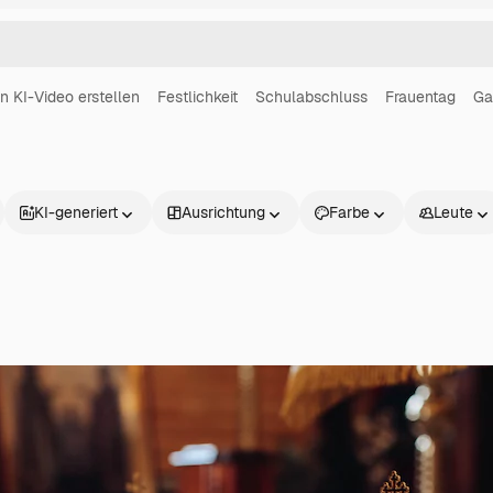
in KI-Video erstellen
Festlichkeit
Schulabschluss
Frauentag
Ga
KI-generiert
Ausrichtung
Farbe
Leute
Produkte
Loslegen