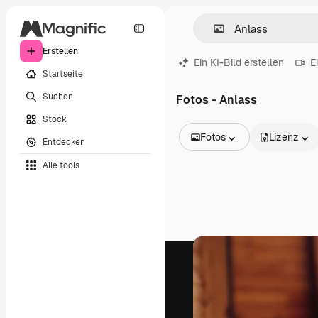
Erstellen
Ein KI-Bild erstellen
E
Startseite
Suchen
Fotos - Anlass
Stock
Fotos
Lizenz
Entdecken
Alle Bilder
Alle tools
Vektoren
Illustrationen
Fotos
PSD
Vorlagen
Mockups
Videos
Filmmaterial
Motion Graphics
Videovorlagen
Icons
3D-Modelle
Schriftarten