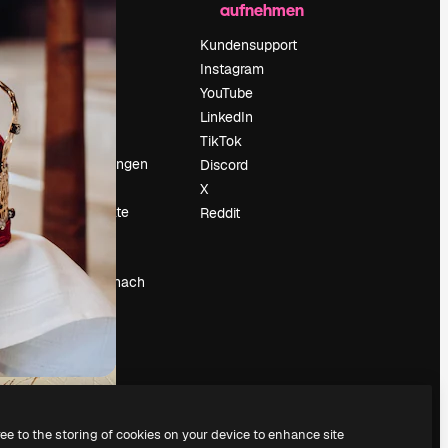
aufnehmen
Preise
Über uns
Kundensupport
Reviews
Instagram
Karriere
YouTube
ärung
Suchtrends
LinkedIn
Blog
TikTok
Veranstaltungen
Discord
um
Slidesgo
X
Deine Inhalte
Reddit
verkaufen
Pressesaal
Suchst du nach
magnific.ai
ree to the storing of cookies on your device to enhance site