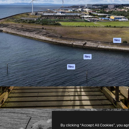
attform, um deine beste
Spaces
Academy
klichen. Mehr als 1 Million
KI-Assistent
Dokumentation
er Kreativen, Unternehmen,
KI-Bildgenerator
Support
Studios.
KI-Videogenerator
AGB
KI-
Datenschutzerkl
Stimmengenerator
Originale
Neu
Stock-Inhalte
Cookie-Richtlinie
MCP für
Vertrauenszentr
Neu
Claude/ChatGPT
Partner
Agenten
Neu
Unternehmen
API
Mobile App
Alle Magnific-Tools
-
2026
Freepik Company S.L.U.
Alle Rechte vorbehalten
.
By clicking “Accept All Cookies”, you ag