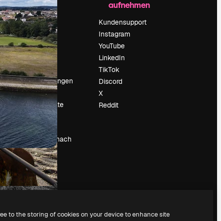
aufnehmen
Preise
Über uns
Kundensupport
Reviews
Instagram
Karriere
YouTube
ärung
Suchtrends
LinkedIn
Blog
TikTok
Veranstaltungen
Discord
um
Slidesgo
X
Deine Inhalte
Reddit
verkaufen
Pressesaal
Suchst du nach
magnific.ai
ree to the storing of cookies on your device to enhance site