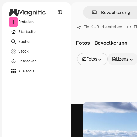
Erstellen
Ein KI-Bild erstellen
E
Startseite
Suchen
Fotos - Bevoelkerung
Stock
Fotos
Lizenz
Entdecken
Alle Bilder
Alle tools
Vektoren
Illustrationen
Fotos
PSD
Vorlagen
Mockups
Videos
Filmmaterial
Motion Graphics
Videovorlagen
Icons
3D-Modelle
Schriftarten