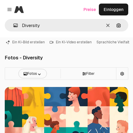
Magnific
Preise
Einloggen
Close menu
Löschen
Nach B
Ein KI-Bild erstellen
Ein KI-Video erstellen
Sprachliche Vielfalt
Fotos - Diversity
Fotos
Filter