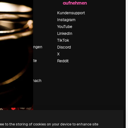
aufnehmen
Preise
Über uns
Kundensupport
Reviews
Instagram
Karriere
YouTube
ärung
Suchtrends
LinkedIn
Blog
TikTok
Veranstaltungen
Discord
um
Slidesgo
X
Deine Inhalte
Reddit
verkaufen
Pressesaal
Suchst du nach
magnific.ai
ree to the storing of cookies on your device to enhance site