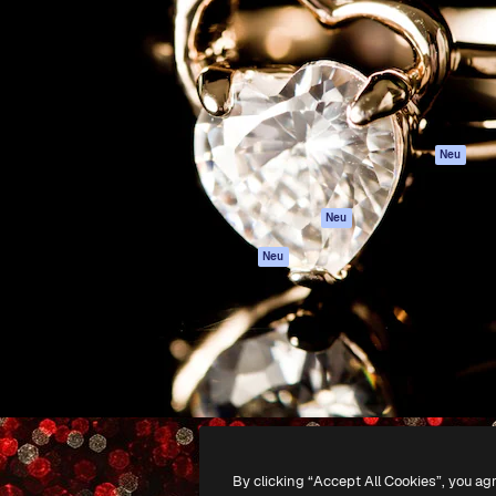
attform, um deine beste
Spaces
Academy
klichen. Mehr als 1 Million
KI-Assistent
Dokumentation
er Kreativen, Unternehmen,
KI-Bildgenerator
Support
Studios.
KI-Videogenerator
AGB
KI-
Datenschutzerkl
Stimmengenerator
Originale
Neu
Stock-Inhalte
Cookie-Richtlinie
MCP für
Vertrauenszentr
Neu
Claude/ChatGPT
Partner
Agenten
Neu
Unternehmen
API
Mobile App
Alle Magnific-Tools
-
2026
Freepik Company S.L.U.
Alle Rechte vorbehalten
.
By clicking “Accept All Cookies”, you ag