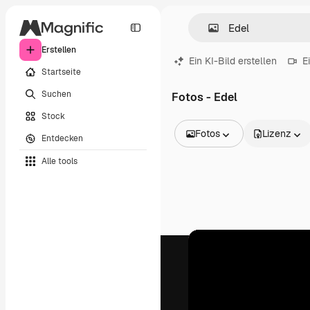
Erstellen
Ein KI-Bild erstellen
E
Startseite
Suchen
Fotos - Edel
Stock
Fotos
Lizenz
Entdecken
Alle Bilder
Alle tools
Vektoren
Illustrationen
Fotos
PSD
Vorlagen
Mockups
Videos
Filmmaterial
Motion Graphics
Videovorlagen
Icons
3D-Modelle
Schriftarten