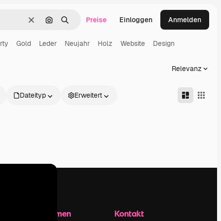
Preise
Einloggen
Anmelden
Löschen
Nach Bild suchen
Suchen
rty
Gold
Leder
Neujahr
Holz
Website
Design
Relevanz
Dateityp
Erweitert
Unternehmen
Kontakt