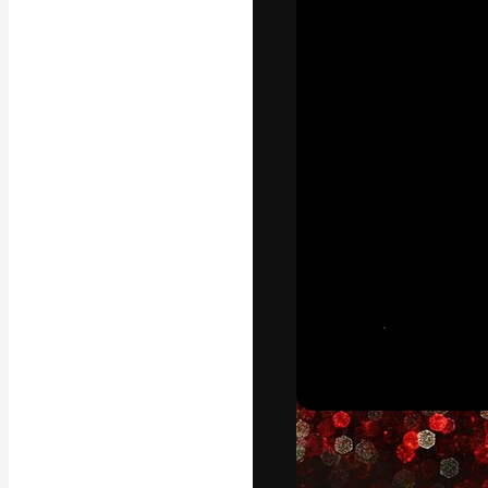
Die kreative Pl
Arbeit zu verwir
Abonnenten unt
Agenturen und 
Deutsch
Copyright © 2010