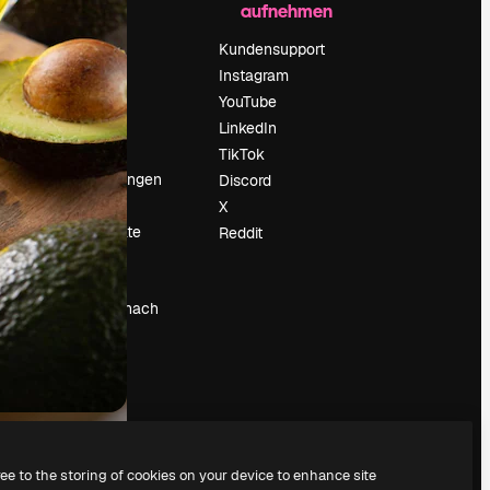
aufnehmen
Preise
Über uns
Kundensupport
Reviews
Instagram
Karriere
YouTube
ärung
Suchtrends
LinkedIn
Blog
TikTok
Veranstaltungen
Discord
um
Slidesgo
X
Deine Inhalte
Reddit
verkaufen
Pressesaal
Suchst du nach
magnific.ai
ree to the storing of cookies on your device to enhance site