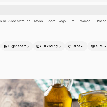
in KI-Video erstellen
Mann
Sport
Yoga
Frau
Wasser
Fitness
KI-generiert
Ausrichtung
Farbe
Leute
Produkte
Loslegen