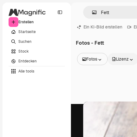
Erstellen
Ein KI-Bild erstellen
E
Startseite
Suchen
Fotos - Fett
Stock
Fotos
Lizenz
Entdecken
Alle Bilder
Alle tools
Vektoren
Illustrationen
Fotos
PSD
Vorlagen
Mockups
Videos
Filmmaterial
Motion Graphics
Videovorlagen
Icons
3D-Modelle
Schriftarten