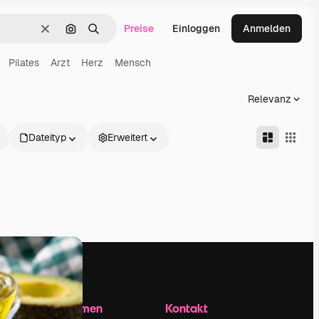
Preise
Einloggen
Anmelden
Löschen
Nach Bild suchen
Suchen
Pilates
Arzt
Herz
Mensch
Relevanz
Dateityp
Erweitert
Unternehmen
Kontakt