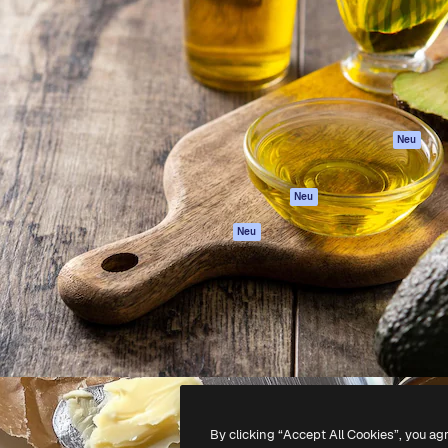
attform, um deine beste
Spaces
Academy
klichen. Mehr als 1 Million
KI-Assistent
Dokumentation
er Kreativen, Unternehmen,
KI-Bildgenerator
Support
Studios.
KI-Videogenerator
AGB
KI-
Datenschutzerkl
Stimmengenerator
Originale
Neu
Stock-Inhalte
Cookie-Richtlinie
MCP für
Vertrauenszentr
Neu
Claude/ChatGPT
Partner
Agenten
Neu
Unternehmen
API
Mobile App
Alle Magnific-Tools
-
2026
Freepik Company S.L.U.
Alle Rechte vorbehalten
.
By clicking “Accept All Cookies”, you ag