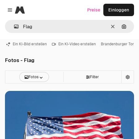
Magnific
Preise
Einloggen
Close menu
Löschen
Nach B
Ein KI-Bild erstellen
Ein KI-Video erstellen
Brandenburger Tor
Fotos - Flag
Fotos
Filter