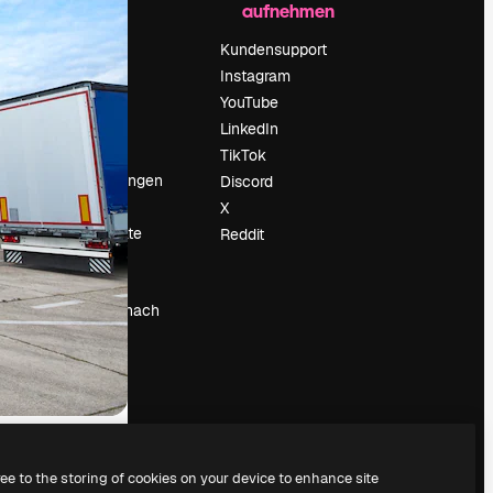
aufnehmen
Preise
Über uns
Kundensupport
Reviews
Instagram
Karriere
YouTube
ärung
Suchtrends
LinkedIn
Blog
TikTok
Veranstaltungen
Discord
um
Slidesgo
X
Deine Inhalte
Reddit
verkaufen
Pressesaal
Suchst du nach
magnific.ai
ree to the storing of cookies on your device to enhance site