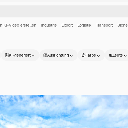
in KI-Video erstellen
Industrie
Export
Logistik
Transport
Siche
KI-generiert
Ausrichtung
Farbe
Leute
Produkte
Loslegen