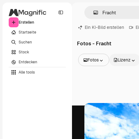
Erstellen
Ein KI-Bild erstellen
E
Startseite
Suchen
Fotos - Fracht
Stock
Fotos
Lizenz
Entdecken
Alle Bilder
Alle tools
Vektoren
Illustrationen
Fotos
PSD
Vorlagen
Mockups
Videos
Filmmaterial
Motion Graphics
Videovorlagen
Icons
3D-Modelle
Schriftarten