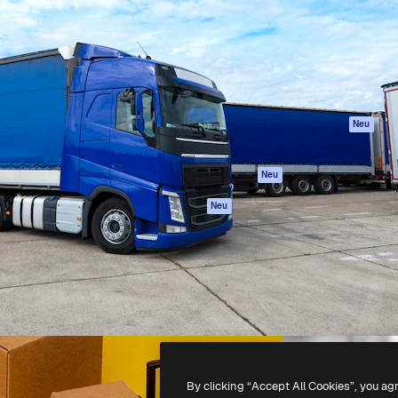
attform, um deine beste
Spaces
Academy
klichen. Mehr als 1 Million
KI-Assistent
Dokumentation
er Kreativen, Unternehmen,
KI-Bildgenerator
Support
Studios.
KI-Videogenerator
AGB
KI-
Datenschutzerkl
Stimmengenerator
Originale
Neu
Stock-Inhalte
Cookie-Richtlinie
MCP für
Vertrauenszentr
Neu
Claude/ChatGPT
Partner
Agenten
Neu
Unternehmen
API
Mobile App
Alle Magnific-Tools
-
2026
Freepik Company S.L.U.
Alle Rechte vorbehalten
.
By clicking “Accept All Cookies”, you ag