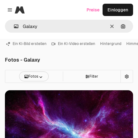
Magnific
Preise
Einloggen
Close menu
Löschen
Nach B
Ein KI-Bild erstellen
Ein KI-Video erstellen
Hintergrund
Himme
Fotos - Galaxy
Fotos
Filter