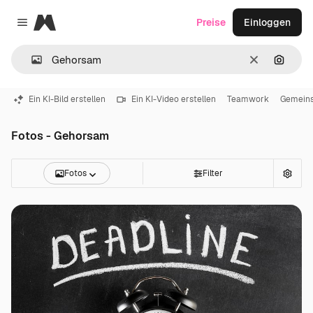
Magnific
Preise
Einloggen
Close menu
Löschen
Nach B
Ein KI-Bild erstellen
Ein KI-Video erstellen
Teamwork
Gemeins
Fotos - Gehorsam
Fotos
Filter