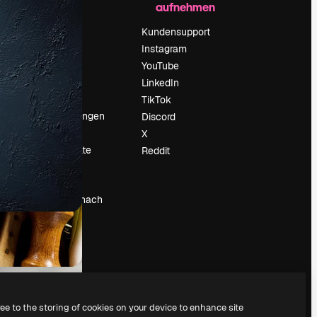
aufnehmen
Preise
Über uns
Kundensupport
Reviews
Instagram
Karriere
YouTube
ärung
Suchtrends
LinkedIn
Blog
TikTok
Veranstaltungen
Discord
um
Slidesgo
X
Deine Inhalte
Reddit
verkaufen
Pressesaal
Suchst du nach
magnific.ai
ree to the storing of cookies on your device to enhance site