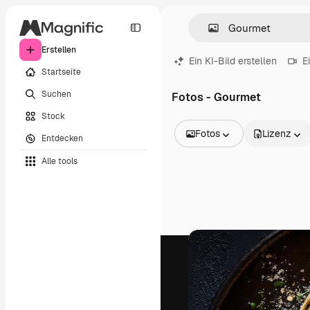
Erstellen
Ein KI-Bild erstellen
E
Startseite
Suchen
Fotos - Gourmet
Stock
Fotos
Lizenz
Entdecken
Alle Bilder
Alle tools
Vektoren
Illustrationen
Fotos
PSD
Vorlagen
Mockups
Videos
Filmmaterial
Motion Graphics
Videovorlagen
Icons
3D-Modelle
Schriftarten