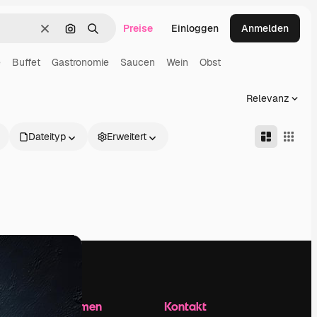
Preise
Einloggen
Anmelden
Löschen
Nach Bild suchen
Suchen
e
Buffet
Gastronomie
Saucen
Wein
Obst
Relevanz
Dateityp
Erweitert
Unternehmen
Kontakt