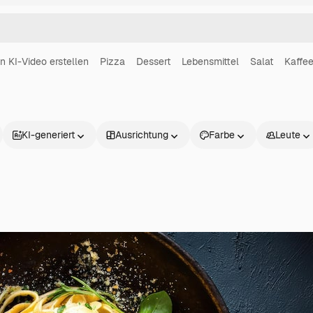
in KI-Video erstellen
Pizza
Dessert
Lebensmittel
Salat
Kaffe
KI-generiert
Ausrichtung
Farbe
Leute
Produkte
Loslegen