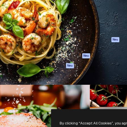
attform, um deine beste
Spaces
Academy
klichen. Mehr als 1 Million
KI-Assistent
Dokumentation
er Kreativen, Unternehmen,
KI-Bildgenerator
Support
Studios.
KI-Videogenerator
AGB
KI-
Datenschutzerkl
Stimmengenerator
Originale
Neu
Stock-Inhalte
Cookie-Richtlinie
MCP für
Vertrauenszentr
Neu
Claude/ChatGPT
Partner
Agenten
Neu
Unternehmen
API
Mobile App
Alle Magnific-Tools
-
2026
Freepik Company S.L.U.
Alle Rechte vorbehalten
.
By clicking “Accept All Cookies”, you ag