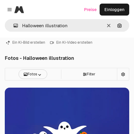
Magnific
Preise
Einloggen
Close menu
Löschen
Nach B
Ein KI-Bild erstellen
Ein KI-Video erstellen
Fotos - Halloween illustration
Fotos
Filter