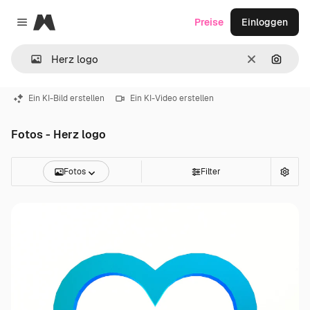
Magnific
Preise
Einloggen
Close menu
Löschen
Nach B
Ein KI-Bild erstellen
Ein KI-Video erstellen
Fotos - Herz logo
Fotos
Filter