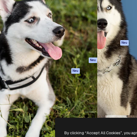
attform, um deine beste
Spaces
Academy
klichen. Mehr als 1 Million
KI-Assistent
Dokumentation
er Kreativen, Unternehmen,
KI-Bildgenerator
Support
Studios.
KI-Videogenerator
AGB
KI-
Datenschutzerkl
Stimmengenerator
Originale
Neu
Stock-Inhalte
Cookie-Richtlinie
MCP für
Vertrauenszentr
Neu
Claude/ChatGPT
Partner
Agenten
Neu
Unternehmen
API
Mobile App
Alle Magnific-Tools
-
2026
Freepik Company S.L.U.
Alle Rechte vorbehalten
.
By clicking “Accept All Cookies”, you ag