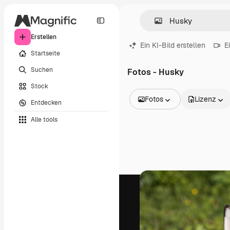
Erstellen
Ein KI-Bild erstellen
E
Startseite
Suchen
Fotos - Husky
Stock
Fotos
Lizenz
Entdecken
Alle Bilder
Alle tools
Vektoren
Illustrationen
Fotos
PSD
Vorlagen
Mockups
Videos
Filmmaterial
Motion Graphics
Videovorlagen
Icons
3D-Modelle
Schriftarten