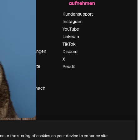
aufnehmen
Preise
Über uns
Kundensupport
Reviews
Instagram
Karriere
YouTube
ärung
Suchtrends
LinkedIn
Blog
TikTok
Veranstaltungen
Discord
um
Slidesgo
X
Deine Inhalte
Reddit
verkaufen
Pressesaal
Suchst du nach
magnific.ai
ree to the storing of cookies on your device to enhance site