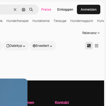
Preise
Einloggen
Anmelden
Löschen
Nach Bild suchen
Suchen
ie
Hundetherapie
Hundeleine
Tierauge
Hundemagazin
Hund
Relevanz
Dateityp
Erweitert
Unternehmen
Kontakt