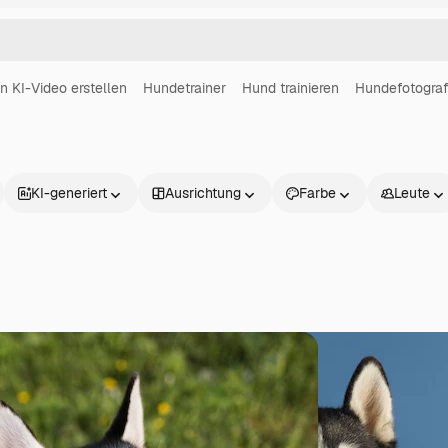
in KI-Video erstellen
Hundetrainer
Hund trainieren
Hundefotograf
KI-generiert
Ausrichtung
Farbe
Leute
Produkte
Loslegen