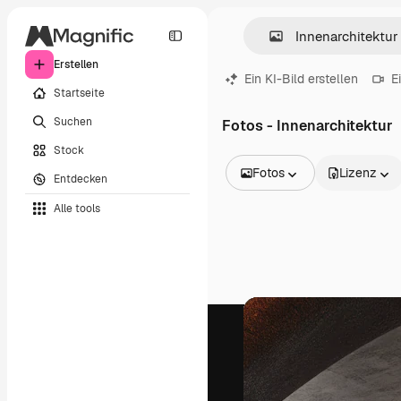
Erstellen
Ein KI-Bild erstellen
E
Startseite
Suchen
Fotos - Innenarchitektur
Stock
Fotos
Lizenz
Entdecken
Alle Bilder
Alle tools
Vektoren
Illustrationen
Fotos
PSD
Vorlagen
Mockups
Videos
Filmmaterial
Motion Graphics
Videovorlagen
Icons
3D-Modelle
Schriftarten