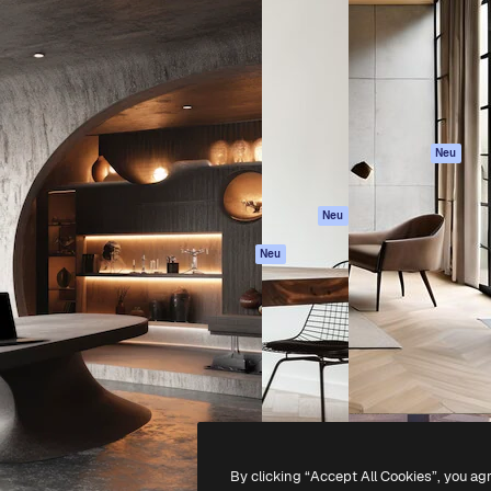
attform, um deine beste
Spaces
Academy
klichen. Mehr als 1 Million
KI-Assistent
Dokumentation
er Kreativen, Unternehmen,
KI-Bildgenerator
Support
Studios.
KI-Videogenerator
AGB
KI-
Datenschutzerkl
Stimmengenerator
Originale
Neu
Stock-Inhalte
Cookie-Richtlinie
MCP für
Vertrauenszentr
Neu
Claude/ChatGPT
Partner
Agenten
Neu
Unternehmen
API
Mobile App
Alle Magnific-Tools
-
2026
Freepik Company S.L.U.
Alle Rechte vorbehalten
.
By clicking “Accept All Cookies”, you ag