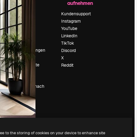
aufnehmen
Preise
Über uns
Kundensupport
Reviews
Instagram
Karriere
YouTube
ärung
Suchtrends
LinkedIn
Blog
TikTok
Veranstaltungen
Discord
um
Slidesgo
X
Deine Inhalte
Reddit
verkaufen
Pressesaal
Suchst du nach
magnific.ai
ree to the storing of cookies on your device to enhance site