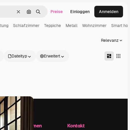
Preise
Einloggen
Anmelden
Löschen
Nach Bild suchen
Suchen
tung
Schlafzimmer
Teppiche
Metall
Wohnzimmer
Smart ho
Relevanz
Dateityp
Erweitert
Unternehmen
Kontakt