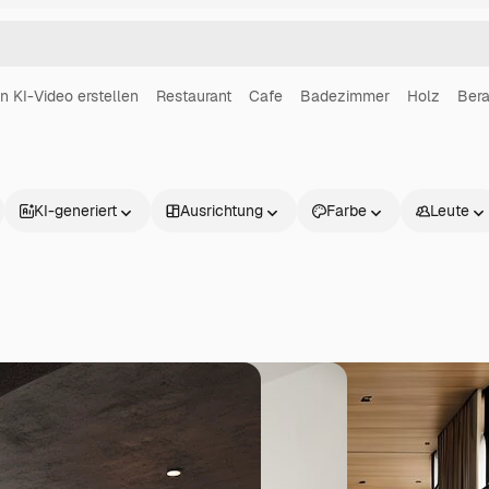
in KI-Video erstellen
Restaurant
Cafe
Badezimmer
Holz
Bera
KI-generiert
Ausrichtung
Farbe
Leute
Produkte
Loslegen