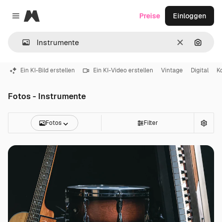
Magnific
Preise
Einloggen
Close menu
Löschen
Nach B
Ein KI-Bild erstellen
Ein KI-Video erstellen
Vintage
Digital
K
Fotos - Instrumente
Fotos
Filter