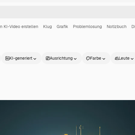
in KI-Video erstellen
Klug
Grafik
Problemlosung
Notizbuch
D
KI-generiert
Ausrichtung
Farbe
Leute
Produkte
Loslegen