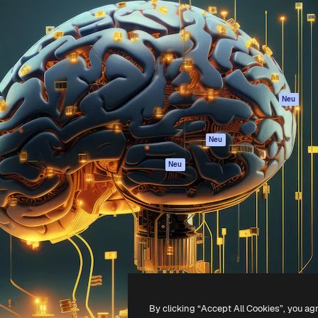
attform, um deine beste
Spaces
Academy
klichen. Mehr als 1 Million
KI-Assistent
Dokumentation
er Kreativen, Unternehmen,
KI-Bildgenerator
Support
Studios.
KI-Videogenerator
AGB
KI-
Datenschutzerkl
Stimmengenerator
Originale
Neu
Stock-Inhalte
Cookie-Richtlinie
MCP für
Vertrauenszentr
Neu
Claude/ChatGPT
Partner
Agenten
Neu
Unternehmen
API
Mobile App
Alle Magnific-Tools
-
2026
Freepik Company S.L.U.
Alle Rechte vorbehalten
.
By clicking “Accept All Cookies”, you ag