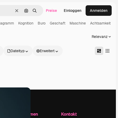
Preise
Einloggen
Anmelden
Löschen
Nach Bild suchen
Suchen
iagramm
Kognition
Buro
Geschaft
Maschine
Achtsamkeit
Relevanz
Dateityp
Erweitert
Unternehmen
Kontakt