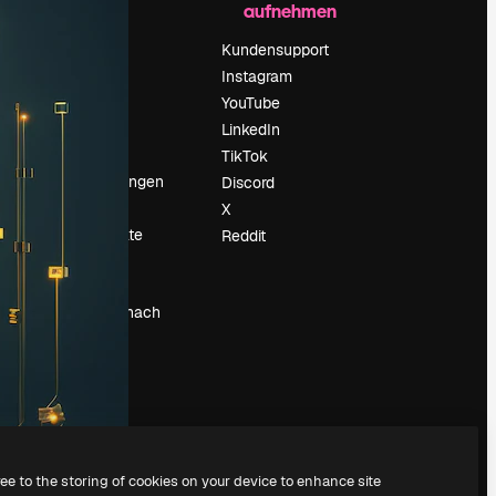
aufnehmen
Preise
Über uns
Kundensupport
Reviews
Instagram
Karriere
YouTube
ärung
Suchtrends
LinkedIn
Blog
TikTok
Veranstaltungen
Discord
um
Slidesgo
X
Deine Inhalte
Reddit
verkaufen
Pressesaal
Suchst du nach
magnific.ai
ree to the storing of cookies on your device to enhance site