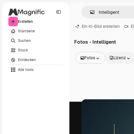
Erstellen
Ein KI-Bild erstellen
E
Startseite
Suchen
Fotos - Intelligent
Stock
Fotos
Lizenz
Entdecken
Alle Bilder
Alle tools
Vektoren
Illustrationen
Fotos
PSD
Vorlagen
Mockups
Videos
Filmmaterial
Motion Graphics
Videovorlagen
Icons
3D-Modelle
Schriftarten