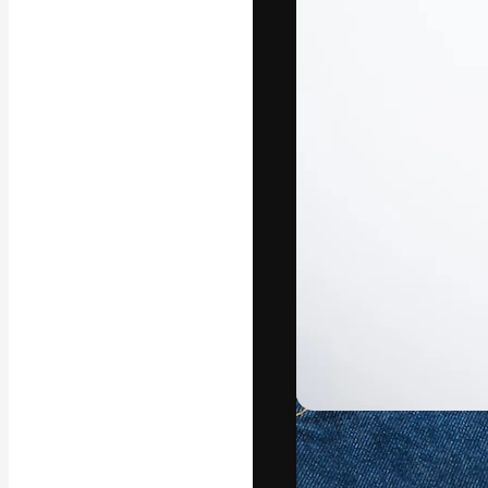
Die kreative Pl
Arbeit zu verwir
Abonnenten unt
Agenturen und 
Deutsch
Copyright © 2010