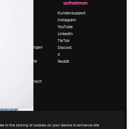
aufnehmen
Preise
Über uns
Kundensupport
Reviews
Instagram
Karriere
YouTube
ärung
Suchtrends
LinkedIn
Blog
TikTok
Veranstaltungen
Discord
um
Slidesgo
X
Deine Inhalte
Reddit
verkaufen
Pressesaal
Suchst du nach
magnific.ai
ree to the storing of cookies on your device to enhance site