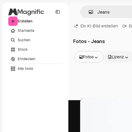
Erstellen
Ein KI-Bild erstellen
E
Startseite
Suchen
Fotos - Jeans
Stock
Fotos
Lizenz
Entdecken
Alle Bilder
Alle tools
Vektoren
Illustrationen
Fotos
PSD
Vorlagen
Mockups
Videos
Filmmaterial
Motion Graphics
Videovorlagen
Icons
3D-Modelle
Schriftarten