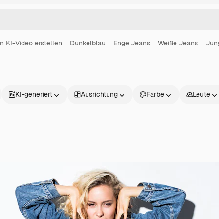
in KI-Video erstellen
Dunkelblau
Enge Jeans
Weiße Jeans
Jun
KI-generiert
Ausrichtung
Farbe
Leute
Produkte
Loslegen