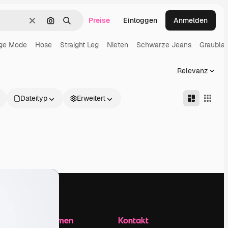
Preise
Einloggen
Anmelden
Löschen
Nach Bild suchen
Suchen
ge Mode
Hose
Straight Leg
Nieten
Schwarze Jeans
Graubla
Relevanz
Dateityp
Erweitert
Unternehmen
Kontakt