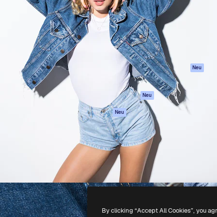
attform, um deine beste
Spaces
Academy
klichen. Mehr als 1 Million
KI-Assistent
Dokumentation
er Kreativen, Unternehmen,
KI-Bildgenerator
Support
Studios.
KI-Videogenerator
AGB
KI-
Datenschutzerkl
Stimmengenerator
Originale
Neu
Stock-Inhalte
Cookie-Richtlinie
MCP für
Vertrauenszentr
Neu
Claude/ChatGPT
Partner
Agenten
Neu
Unternehmen
API
Mobile App
Alle Magnific-Tools
-
2026
Freepik Company S.L.U.
Alle Rechte vorbehalten
.
By clicking “Accept All Cookies”, you ag