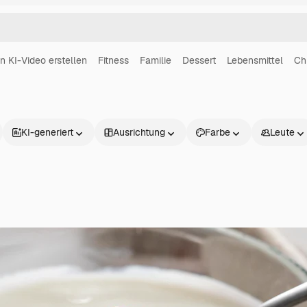
in KI-Video erstellen
Fitness
Familie
Dessert
Lebensmittel
Ch
KI-generiert
Ausrichtung
Farbe
Leute
Produkte
Loslegen