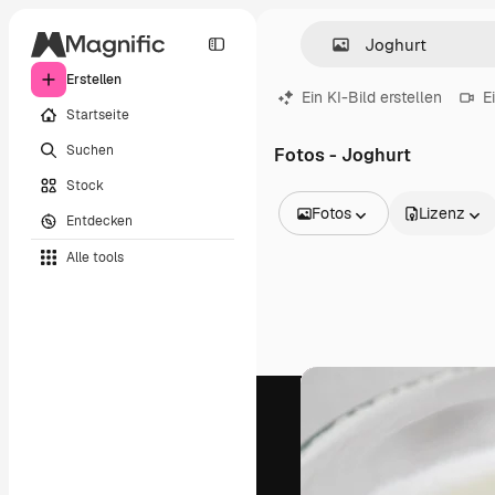
Erstellen
Ein KI-Bild erstellen
E
Startseite
Suchen
Fotos - Joghurt
Stock
Fotos
Lizenz
Entdecken
Alle Bilder
Alle tools
Vektoren
Illustrationen
Fotos
PSD
Vorlagen
Mockups
Videos
Filmmaterial
Motion Graphics
Videovorlagen
Icons
3D-Modelle
Schriftarten