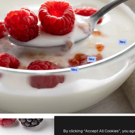
attform, um deine beste
Spaces
Academy
klichen. Mehr als 1 Million
KI-Assistent
Dokumentation
er Kreativen, Unternehmen,
KI-Bildgenerator
Support
Studios.
KI-Videogenerator
AGB
KI-
Datenschutzerkl
Stimmengenerator
Originale
Neu
Stock-Inhalte
Cookie-Richtlinie
MCP für
Vertrauenszentr
Neu
Claude/ChatGPT
Partner
Agenten
Neu
Unternehmen
API
Mobile App
Alle Magnific-Tools
-
2026
Freepik Company S.L.U.
Alle Rechte vorbehalten
.
By clicking “Accept All Cookies”, you ag