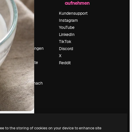
aufnehmen
Preise
Über uns
Kundensupport
Reviews
Instagram
Karriere
YouTube
ärung
Suchtrends
LinkedIn
Blog
TikTok
Veranstaltungen
Discord
um
Slidesgo
X
Deine Inhalte
Reddit
verkaufen
Pressesaal
Suchst du nach
magnific.ai
ree to the storing of cookies on your device to enhance site