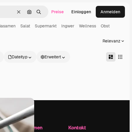
Preise
Einloggen
Anmelden
Löschen
Nach Bild suchen
Suchen
iasamen
Salat
Supermarkt
Ingwer
Wellness
Obst
Relevanz
Dateityp
Erweitert
Unternehmen
Kontakt