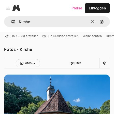
Magnific
Preise
Einloggen
Close menu
Löschen
Nach B
Ein KI-Bild erstellen
Ein KI-Video erstellen
Weihnachten
Himm
Fotos - Kirche
Fotos
Filter