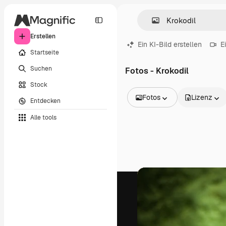
Erstellen
Ein KI-Bild erstellen
E
Startseite
Suchen
Fotos - Krokodil
Stock
Fotos
Lizenz
Entdecken
Alle Bilder
Alle tools
Vektoren
Illustrationen
Fotos
PSD
Vorlagen
Mockups
Videos
Filmmaterial
Motion Graphics
Videovorlagen
Icons
3D-Modelle
Schriftarten