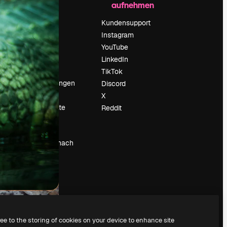
aufnehmen
Preise
Über uns
Kundensupport
Reviews
Instagram
Karriere
YouTube
ärung
Suchtrends
LinkedIn
Blog
TikTok
Veranstaltungen
Discord
um
Slidesgo
X
Deine Inhalte
Reddit
verkaufen
Pressesaal
Suchst du nach
magnific.ai
ree to the storing of cookies on your device to enhance site