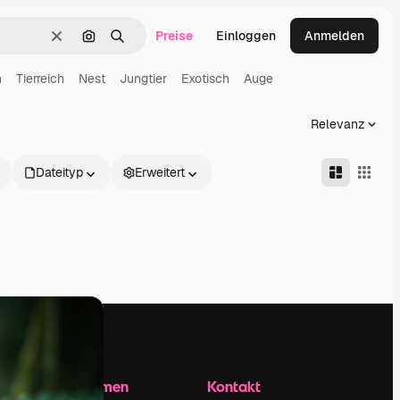
Preise
Einloggen
Anmelden
Löschen
Nach Bild suchen
Suchen
n
Tierreich
Nest
Jungtier
Exotisch
Auge
Relevanz
Dateityp
Erweitert
Unternehmen
Kontakt