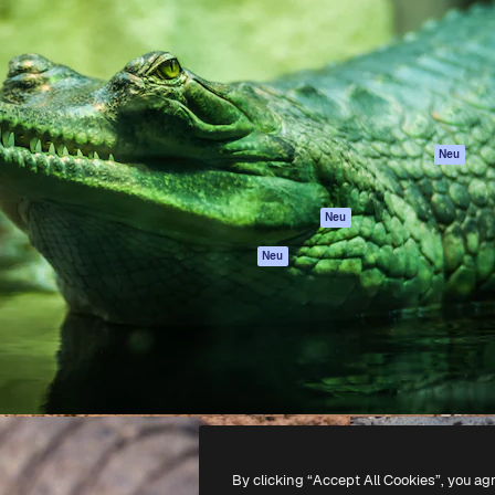
attform, um deine beste
Spaces
Academy
klichen. Mehr als 1 Million
KI-Assistent
Dokumentation
er Kreativen, Unternehmen,
KI-Bildgenerator
Support
Studios.
KI-Videogenerator
AGB
KI-
Datenschutzerkl
Stimmengenerator
Originale
Neu
Stock-Inhalte
Cookie-Richtlinie
MCP für
Vertrauenszentr
Neu
Claude/ChatGPT
Partner
Agenten
Neu
Unternehmen
API
Mobile App
Alle Magnific-Tools
-
2026
Freepik Company S.L.U.
Alle Rechte vorbehalten
.
By clicking “Accept All Cookies”, you ag