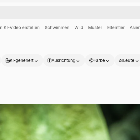
in KI-Video erstellen
Schwimmen
Wild
Muster
Elterntier
Asie
KI-generiert
Ausrichtung
Farbe
Leute
Produkte
Loslegen