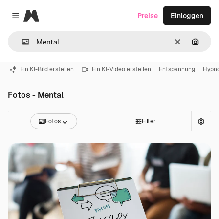
Magnific
Preise
Einloggen
Close menu
Löschen
Nach B
Ein KI-Bild erstellen
Ein KI-Video erstellen
Entspannung
Hypn
Fotos - Mental
Fotos
Filter