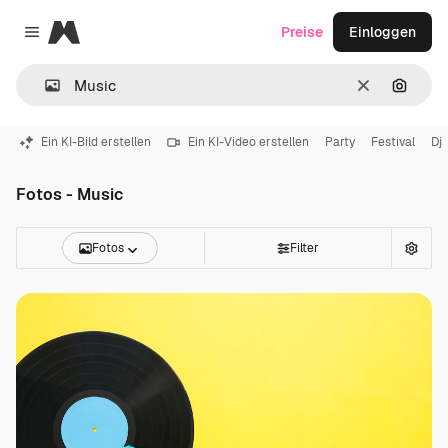
Magnific
Preise
Einloggen
Close menu
Löschen
Nach B
Ein KI-Bild erstellen
Ein KI-Video erstellen
Party
Festival
Dj
Fotos - Music
Fotos
Filter