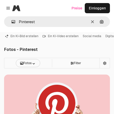
Magnific
Preise
Einloggen
Close menu
Löschen
Nach B
Ein KI-Bild erstellen
Ein KI-Video erstellen
Social media
Digit
Fotos - Pinterest
Fotos
Filter