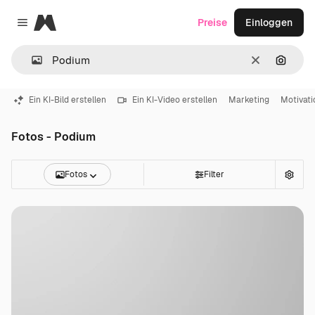
Magnific
Preise
Einloggen
Close menu
Löschen
Nach B
Ein KI-Bild erstellen
Ein KI-Video erstellen
Marketing
Motivati
Fotos - Podium
Fotos
Filter