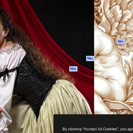
attform, um deine beste
Spaces
Academy
klichen. Mehr als 1 Million
KI-Assistent
Dokumentation
er Kreativen, Unternehmen,
KI-Bildgenerator
Support
Studios.
KI-Videogenerator
AGB
KI-
Datenschutzerkl
Stimmengenerator
Originale
Neu
Stock-Inhalte
Cookie-Richtlinie
MCP für
Vertrauenszentr
Neu
Claude/ChatGPT
Partner
Agenten
Neu
Unternehmen
API
Mobile App
Alle Magnific-Tools
-
2026
Freepik Company S.L.U.
Alle Rechte vorbehalten
.
By clicking “Accept All Cookies”, you ag