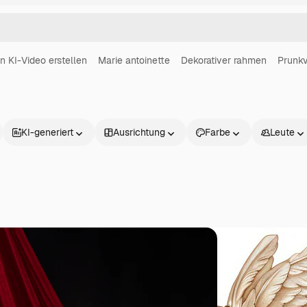
in KI-Video erstellen
Marie antoinette
Dekorativer rahmen
Prunkv
KI-generiert
Ausrichtung
Farbe
Leute
Produkte
Loslegen