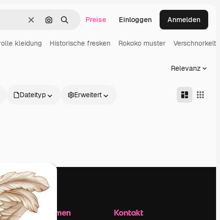
Preise
Einloggen
Anmelden
Löschen
Nach Bild suchen
Suchen
olle kleidung
Historische fresken
Rokoko muster
Verschnorkelt 
Relevanz
Dateityp
Erweitert
Unternehmen
Kontakt