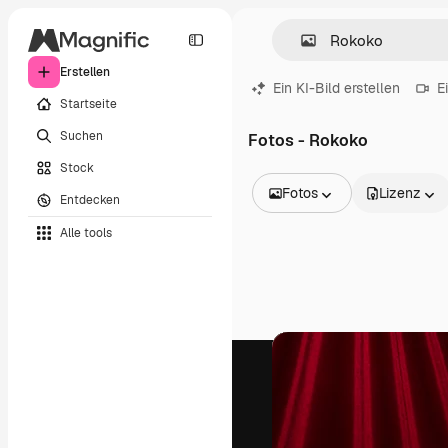
Erstellen
Ein KI-Bild erstellen
E
Startseite
Suchen
Fotos - Rokoko
Stock
Fotos
Lizenz
Entdecken
Alle Bilder
Alle tools
Vektoren
Illustrationen
Fotos
PSD
Vorlagen
Mockups
Videos
Filmmaterial
Motion Graphics
Videovorlagen
Icons
3D-Modelle
Schriftarten