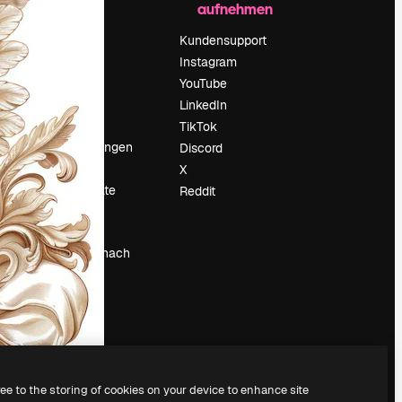
aufnehmen
Preise
Über uns
Kundensupport
Reviews
Instagram
Karriere
YouTube
ärung
Suchtrends
LinkedIn
Blog
TikTok
Veranstaltungen
Discord
um
Slidesgo
X
Deine Inhalte
Reddit
verkaufen
Pressesaal
Suchst du nach
magnific.ai
ree to the storing of cookies on your device to enhance site