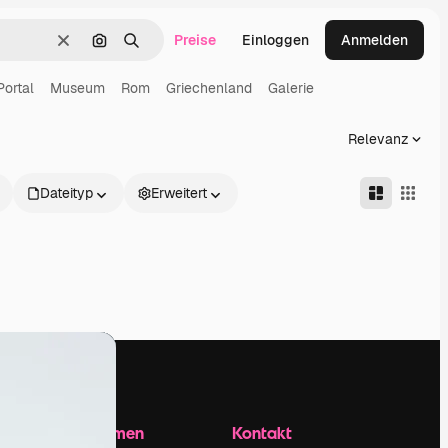
Preise
Einloggen
Anmelden
Löschen
Nach Bild suchen
Suchen
Portal
Museum
Rom
Griechenland
Galerie
Relevanz
Dateityp
Erweitert
Unternehmen
Kontakt