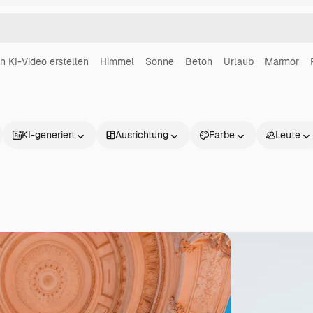
in KI-Video erstellen
Himmel
Sonne
Beton
Urlaub
Marmor
KI-generiert
Ausrichtung
Farbe
Leute
Produkte
Loslegen