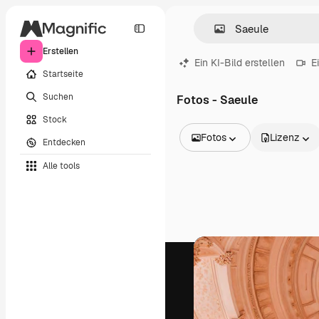
Erstellen
Ein KI-Bild erstellen
E
Startseite
Suchen
Fotos - Saeule
Stock
Fotos
Lizenz
Entdecken
Alle Bilder
Alle tools
Vektoren
Illustrationen
Fotos
PSD
Vorlagen
Mockups
Videos
Filmmaterial
Motion Graphics
Videovorlagen
Icons
3D-Modelle
Schriftarten