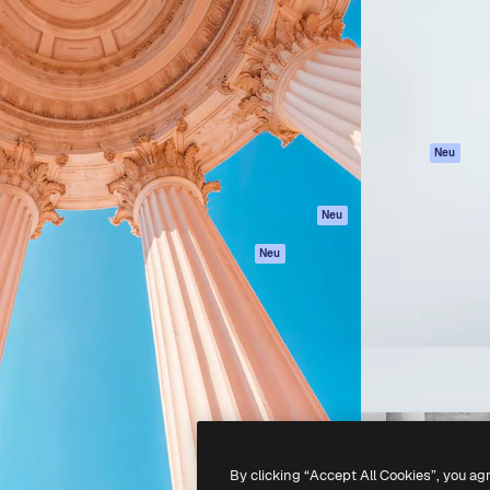
attform, um deine beste
Spaces
Academy
klichen. Mehr als 1 Million
KI-Assistent
Dokumentation
er Kreativen, Unternehmen,
KI-Bildgenerator
Support
Studios.
KI-Videogenerator
AGB
KI-
Datenschutzerkl
Stimmengenerator
Originale
Neu
Stock-Inhalte
Cookie-Richtlinie
MCP für
Vertrauenszentr
Neu
Claude/ChatGPT
Partner
Agenten
Neu
Unternehmen
API
Mobile App
Alle Magnific-Tools
-
2026
Freepik Company S.L.U.
Alle Rechte vorbehalten
.
By clicking “Accept All Cookies”, you ag