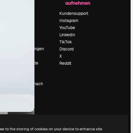
aufnehmen
Preise
Über uns
Kundensupport
Reviews
Instagram
Karriere
YouTube
ärung
Suchtrends
LinkedIn
Blog
TikTok
Veranstaltungen
Discord
um
Slidesgo
X
Deine Inhalte
Reddit
verkaufen
Pressesaal
Suchst du nach
magnific.ai
ree to the storing of cookies on your device to enhance site