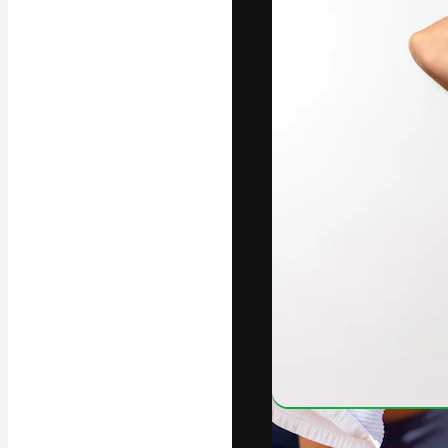
Die kreative Pl
Arbeit zu verwir
Abonnenten unt
Agenturen und 
Deutsch
Copyright © 2010