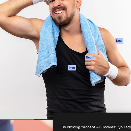
attform, um deine beste
Spaces
Academy
klichen. Mehr als 1 Million
KI-Assistent
Dokumentation
er Kreativen, Unternehmen,
KI-Bildgenerator
Support
Studios.
KI-Videogenerator
AGB
KI-
Datenschutzerkl
Stimmengenerator
Originale
Neu
Stock-Inhalte
Cookie-Richtlinie
MCP für
Vertrauenszentr
Neu
Claude/ChatGPT
Partner
Agenten
Neu
Unternehmen
API
Mobile App
Alle Magnific-Tools
-
2026
Freepik Company S.L.U.
Alle Rechte vorbehalten
.
By clicking “Accept All Cookies”, you ag