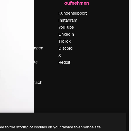
aufnehmen
Preise
Über uns
Kundensupport
Reviews
Instagram
Karriere
YouTube
ärung
Suchtrends
LinkedIn
Blog
TikTok
Veranstaltungen
Discord
um
Slidesgo
X
Deine Inhalte
Reddit
verkaufen
Pressesaal
Suchst du nach
magnific.ai
ree to the storing of cookies on your device to enhance site