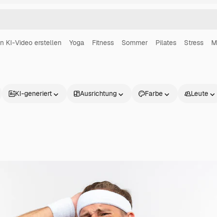
in KI-Video erstellen
Yoga
Fitness
Sommer
Pilates
Stress
M
KI-generiert
Ausrichtung
Farbe
Leute
Produkte
Loslegen