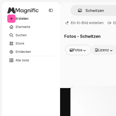
Erstellen
Ein KI-Bild erstellen
E
Startseite
Suchen
Fotos - Schwitzen
Stock
Fotos
Lizenz
Entdecken
Alle Bilder
Alle tools
Vektoren
Illustrationen
Fotos
PSD
Vorlagen
Mockups
Videos
Filmmaterial
Motion Graphics
Videovorlagen
Icons
3D-Modelle
Schriftarten