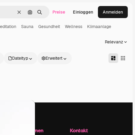
Preise
Einloggen
Anmelden
Löschen
Nach Bild suchen
Suchen
editation
Sauna
Gesundheit
Wellness
Klimaanlage
Relevanz
Dateityp
Erweitert
Unternehmen
Kontakt